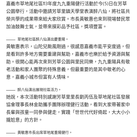
嘉義市草地尾社區113年度九九重陽健行活動於今(5)日在芳草
公園舉行，活動中邀請芳草里鎮天學堂表演醉八仙，將社區共
榮共學的成果帶來給大家欣賞。市長黃敏惠也來到現場替民眾
加油鼓舞士氣，並帶來摸彩品予社區，獎項豐富。
草地尾社區醉八仙演出慶重陽。
黃敏惠表示，山陀兒颱風剛過，很感恩嘉義市能平安度過，但
是看到許多地方需要重建與幫助，嘉義市也樂於給予資源與幫
助。很開心能再次來到芳草公園與里民同樂，九九重陽具有敬
老活動和家人團聚的特殊意義，但最重要的是其中敬老的心
意，嘉義小城市但富有人情味。
醉八仙演出展現社區活力。
她說，本次活動特別感謝芳草里里長劉丙伍及草地尾社區發展
協會理事長林金助攜手團隊辦理健行活動，看到大家帶著家中
長輩與孩童一同參與健走，實踐「世世代代好倚起，大大小小
攏尬意」的方針。
黃敏惠市長出席草地尾重陽健行。