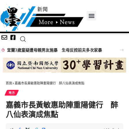
宜蘭3歲童疑遭母親男友施暴 生母反控前夫多次家暴
首頁
»
嘉義市長黃敏惠助陣重陽健行 醉八仙表演成焦點
地方
嘉義市長黃敏惠助陣重陽健行 醉
八仙表演成焦點