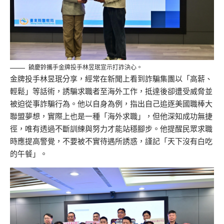
饒慶鈴攜手金牌投手林昱珉宣示打詐決心。
金牌投手林昱珉分享，經常在新聞上看到詐騙集團以「高薪、
輕鬆」等話術，誘騙求職者至海外工作，抵達後卻遭受威脅並
被迫從事詐騙行為。他以自身為例，指出自己追逐美國職棒大
聯盟夢想，實際上也是一種「海外求職」，但他深知成功無捷
徑，唯有透過不斷訓練與努力才能站穩腳步。他提醒民眾求職
時應提高警覺，不要被不實待遇所誘惑，謹記「天下沒有白吃
的午餐」。