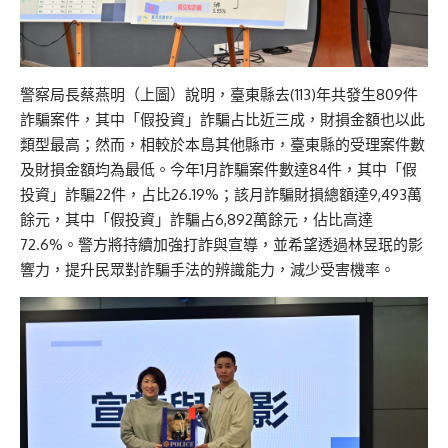
警察局長蔡燕明（上圖）說明，臺東縣去(113)年共發生809件
詐騙案件，其中「假投資」詐騙占比近三成，財損金額也以此
類型最高；然而，相較於本島其他縣市，臺東縣的受理案件數
及財損金額均為最低。今年1月詐騙案件數達84件，其中「假
投資」詐騙22件，占比26.19%；該月詐騙財損總額達9,493萬
餘元，其中「假投資」詐騙占6,892萬餘元，佔比高達
72.6%。警方將持續加強打詐與宣導，並希望透過林昱珉的影
響力，提升民眾對詐騙手法的辨識能力，減少受害機率。