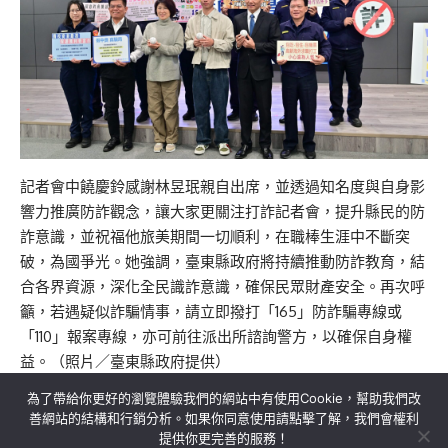
記者會中饒慶鈴感謝林昱珉親自出席，並透過知名度與自身影
響力推廣防詐觀念，讓大家更關注打詐記者會，提升縣民的防
詐意識，並祝福他旅美期間一切順利，在職棒生涯中不斷突
破，為國爭光。她強調，臺東縣政府將持續推動防詐教育，結
合各界資源，深化全民識詐意識，確保民眾財產安全。再次呼
籲，若遇疑似詐騙情事，請立即撥打「165」防詐騙專線或
「110」報案專線，亦可前往派出所諮詢警方，以確保自身權
益。（照片／臺東縣政府提供）
為了帶給你更好的瀏覽體驗我們的網站中有使用Cookie，幫助我們改
善網站的結構和行銷分析。如果你同意使用請點擊了解，我們會權利
提供你更完善的服務！
關於我們
隱私權政策
聯絡我們