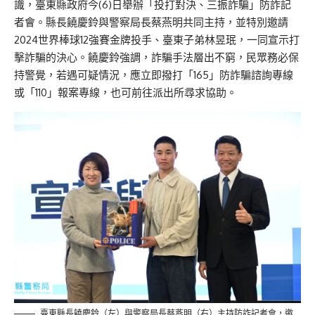
識，臺東縣政府今(6)日舉辦「投打對決、三振詐騙」防詐記
者會。縣長饒慶鈴與警察局長蔡燕明共同主持，並特別邀請
2024世界棒球12強賽金牌投手、臺東子弟林昱珉，一同宣示打
擊詐騙的決心。饒慶鈴強調，詐騙手法層出不窮，民眾務必保
持警覺，若遇可疑情況，應立即撥打「165」防詐騙諮詢專線
或「110」報案專線，也可前往派出所尋求協助。
臺東縣長饒慶鈴（左）與警察局長蔡燕明（右）主持防詐記者會，邀