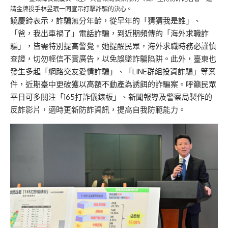
請金牌投手林昱珉一同宣示打擊詐騙的決心。
饒慶鈴表示，詐騙無分年齡，從早年的「猜猜我是誰」、
「爸，我出車禍了」電話詐騙，到近期頻傳的「海外求職詐
騙」，皆需特別提高警覺。她提醒民眾，海外求職時務必謹慎
查證，切勿輕信不實廣告，以免誤墜詐騙陷阱。此外，臺東也
發生多起「網路交友愛情詐騙」、「LINE群組投資詐騙」等案
件，近期臺中更破獲以高額不動產為誘餌的詐騙案。呼籲民眾
平日可多關注「165打詐儀錶板」、新聞報導及警察局製作的
反詐影片，適時更新防詐資訊，提高自我防範能力。