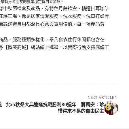
是帶動身障朋友的就業穩定與自立發展。
樣中秋節禮盒及產品，有特色月餅禮盒、精選掛耳咖啡
庇護工場，像是居家清潔服務、洗衣服務、洗車打蠟等
無論送禮自用都深具心意與實用價值。每一項產品背
商品、服務種類多樣化，舉凡食衣住行休閒都包含在
尋【
微笑商城
】網站線上逛逛，以實際行動支持庇護工
NEXT ARTICLE
造
北市秋祭大典適逢抗戰勝利80週年 蔣萬安：珍
惜得來不易的自由民主