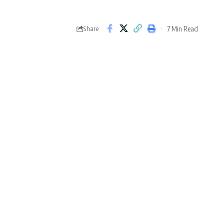
7 Min Read
Share