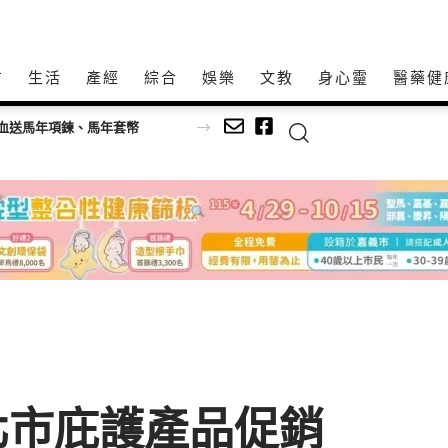
方
生活
產經
綜合
娛樂
文教
身心𩆜
醫藥健
血送馬年項鍊、馬年套幣
北市庇護產品促銷