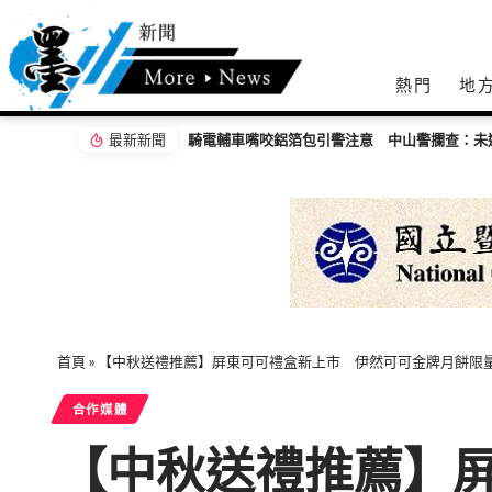
熱門
地
最新新聞
騎電輔車嘴咬鋁箔包引警注意 中山警攔查：未違規仍提醒專心騎
首頁
»
【中秋送禮推薦】屏東可可禮盒新上市 伊然可可金牌月餅限
合作媒體
【中秋送禮推薦】