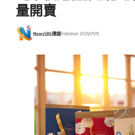
量開賣
News586傳媒
Published: 2025/09/15