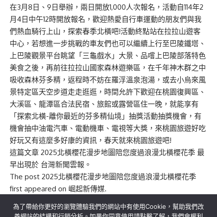
在3月8日、9日舉辦，兩日開放1,000人次報名，活動自114年2
月4日中午12時開放報名，歡迎熱愛自行車運動的朋友們與我
們熱血騎行上山，探索春季北橫吧!活動終點站在拉拉山遊客
中心，若想進一步挑戰的車友們也可以繼續上行至巴陵鐵塔、
上巴陵觀景平台眺望「三龜戲水」大景、品嚐上巴陵部落特色
美食之後，再前往拉拉山國家森林遊樂區，在千年神木群之中
吸收森林芬多精，返程時不妨在羅浮溫泉泡湯，或去小烏來風
景特定區天空步道走走逛逛，時間允許下歡迎在桃園復興區、
大溪區、龍潭區合法民宿、旅館或露營區住一晚，就能享有
「探索北橫-離你最近的芬多精仙境」抽獎活動抽獎機會，有
機會抽中油電汽車、電動機車、電視等大獎，來桃園旅遊好吃
好玩又有這麼多好康的資訊，春天就來桃園旅遊吧!
這篇文章
2025北橫櫻花漫步地圖陪您度過浪漫北橫櫻花季
最
早出現於
台灣新聞雲報
。
The post
2025北橫櫻花漫步地圖陪您度過浪漫北橫櫻花季
first appeared on
崛起新傳媒
.
為了帶給你更好的瀏覽體驗我們的網站中有使用Cookie，幫助我們改
善網站的結構和行銷分析。如果你同意使用請點擊了解，我們會權利