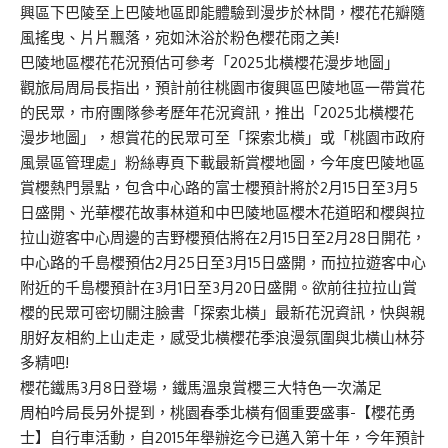
興區下巴陵至上巴陵地區即能體驗到漫步於林間，櫻花花瓣隨
風搖曳、片片飄落，宛如沐浴於粉色櫻花雨之美!
巴陵地區櫻花花況預估可參考「2025北橫櫻花漫步地圖」
觀旅局周局長指出，預計前往桃園市復興區巴陵地區一帶賞花
的民眾，市府團隊參考歷年花況資訊，推出「2025北橫櫻花
漫步地圖」，想賞花的民眾可至「探索北橫」或「桃園市政府
風景區管理處」粉絲專頁下載最新賞櫻地圖，今年度巴陵地區
賞櫻熱門景點，包含中心路的富士櫻預計將於2月15日至3月5
日盛開、光華櫻花故事林道和中巴陵地區櫻木花道昭和櫻與拉
拉山遊客中心周邊的吉野櫻預估將在2月15日至2月28日開花，
中心路的千島櫻預估2月25日至3月15日盛開，而拉拉遊客中心
附近的千島櫻預計在3月1日至3月20日盛開。欲前往拉拉山賞
櫻的民眾可密切關注臉書「探索北橫」最新花況資訊，快與親
朋好友相約上山走走，感受北橫櫻花季浪漫氛圍與北橫山林芬
多精吧!
櫻花鐵馬3月8日登場，鐵馬溫泉賞櫻三大特色一次滿足
周柏吟局長另外提到，桃園春季北橫有個重要盛事-【櫻花勇
士】自行車活動，自2015年舉辦迄今已邁入第十年，今年預計