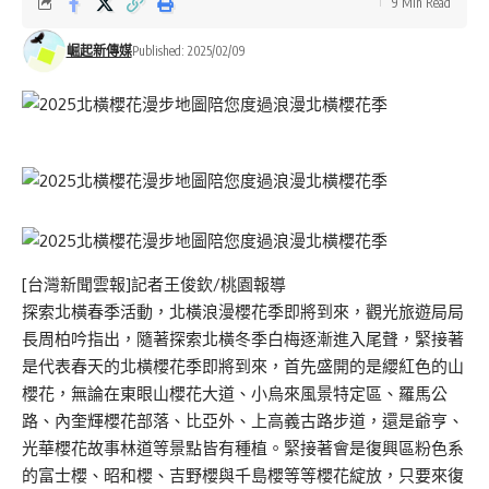
9 Min Read
崛起新傳媒
Published: 2025/02/09
[台灣新聞雲報]記者王俊欽/桃園報導
探索北橫春季活動，北橫浪漫櫻花季即將到來，觀光旅遊局局
長周柏吟指出，隨著探索北橫冬季白梅逐漸進入尾聲，緊接著
是代表春天的北橫櫻花季即將到來，首先盛開的是纓紅色的山
櫻花，無論在東眼山櫻花大道、小烏來風景特定區、羅馬公
路、內奎輝櫻花部落、比亞外、上高義古路步道，還是爺亨、
光華櫻花故事林道等景點皆有種植。緊接著會是復興區粉色系
的富士櫻、昭和櫻、吉野櫻與千島櫻等等櫻花綻放，只要來復