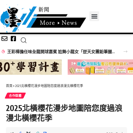
王彩樺擔任味全龍開球嘉賓 尬舞小龍女「逆天女團鉛筆腿」搶鏡
首頁
»
2025北橫櫻花漫步地圖陪您度過浪漫北橫櫻花季
合作媒體
2025北橫櫻花漫步地圖陪您度過浪
漫北橫櫻花季