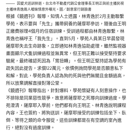
因愛犬送訓猝逝，台北市不動產代銷公會理事長王明正與前主播民視
主播林青逸兩人曖昧情意外曝光。圖／創意家行銷臉書
根據《鏡週刊》報導，知情人士透露，林青逸於2月主動聯繫
學苑，表示要與「先生」攜帶飼養的薩摩耶參訪，隨後由王明
正繳費辦理4個月的住宿訓練。受訓過程都由林青逸聯繫，林
青逸也稱呼王「我先生」。直到5月，學苑人員某日早晨發現
薩摩耶失去生命跡象，立即通知林青逸協助處理，雖然監視器
畫面顯示犬隻訓練過程並無異常，但王明正難以接受堅持要求
驗屍，最終確認死因為「胃扭轉」。但王明正堅持認為學苑有
疏失因此提告，求償122萬元，依慣例詢問學苑是否願意私下
和解，對此，學苑負責人認為狗的死與他們無關且金額過高，
所以放棄調解直接對簿公堂。
《鏡週刊》報導指出，針對爆料，學苑懷疑有人刻意操作，也
不排除是同業惡性競爭，故意將薩摩耶之死導向訓練過度。學
苑澄清，薩摩耶入學前，他們都有向王明正、林青逸說明課程
內容，王也簽約、將狗送訓，薩摩耶接受的訓練包括坐下、臥
倒、等待之類的命令服從，這些訓練都是在有空調的室內進
行，絕對沒有過度訓練。