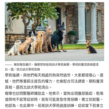
解剖報告顯示，薩摩耶猝逝與訓犬學苑無關，學苑盼釐清真相還清
白。圖／西北訓犬學苑官網
學苑強調，與他們每天相處的狗突然過世，大家都很傷心、遺
憾，他們尊重飼主提告的權力，也會配合司法調查，期盼釐清
真相，還西北訓犬學苑清白。
報導也訪問獸醫師鍾劭孟，他表示，當狗出現腹部脹起、乾嘔
或倒地不起等症狀時，就有可能是急性胃扭轉，需立刻就醫。
他認為，在此案中，若是訓犬學苑過度訓練，症狀當下就會立