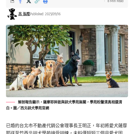
8 Min Read
呂 泓陞
Published: 2025/09/16
解剖報告顯示，薩摩耶猝逝與訓犬學苑無關，學苑盼釐清真相還清
白。圖／西北訓犬學苑官網
已婚的台北市不動產代銷公會理事長王明正，年初將愛犬薩摩
耶送至竹西北訓犬學苑接受訓練，未料僅短短三個月愛犬因