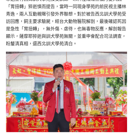
「胃扭轉」猝逝憤而提告，當時一同現身學苑的前民視主播林
青逸，兩人互動親暱引發外界聯想。對於被告西北訓犬學苑受
訪回應，飼主要求驗屍，經台大動物醫院解剖，最後確認死因
是急性「胃扭轉」，無外傷、虐待，也無毒物反應，解剖報告
顯示，薩摩耶猝逝與訓犬學苑無關，並重申會配合司法調查，
盼釐清真相，還西北訓犬學苑清白。