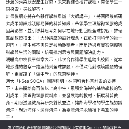
沙灘的污染狀況產生好奇，未來將結合校訂課程，帶領學生一
同探索，尋找解答。
計畫後續亦將在各夥伴學校舉辦「大師講座」，將國際最新研
究成果轉譯成淺顯易懂的科普知識，帶領學生理解微塑膠的成
因與影響，並引導其思考如何以在地行動回應全球挑戰。許瑞
峯副教授指出：「大師講座的設計理念，在於打開科學的第一
道門。」學生將不再只是被動聆聽者，而是透過真實案例觀察
科學與生活的關聯，培養批判思考與問題解決能力。
暖暖高中校長單益章表示，此次合作讓學生能跨出校園，從本
地沙灘的觀察一路連結到全球課題，不僅深化對環境議題的理
解，更實踐了「做中學」的教育精神。
海大「I-Sea SOGA」團隊強調，在國科會科普計畫的支持
下，未來將培育百位以上高中生，累積北海岸各基地學校的監
測成果，建置微塑膠資料庫，並發展跨齡教材，拓展科普教
育。期盼透過教育與研究雙軌並進，讓鄰海學校的學生能認識
海洋、親近海洋、潔淨海洋，為臺灣海洋永續播下希望的種
子。
為了帶給你更好的瀏覽體驗我們的網站中有使用Cookie，幫助我們改