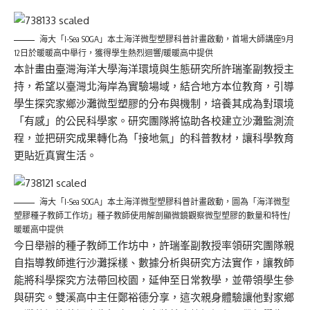
海大「I-Sea SOGA」本土海洋微型塑膠科普計畫啟動，首場大師講座9月
12日於暖暖高中舉行，獲得學生熱烈迴響/暖暖高中提供
本計畫由臺灣海洋大學海洋環境與生態研究所許瑞峯副教授主
持，希望以臺灣北海岸為實驗場域，結合地方本位教育，引導
學生探究家鄉沙灘微型塑膠的分布與機制，培養其成為對環境
「有感」的公民科學家。研究團隊將協助各校建立沙灘監測流
程，並把研究成果轉化為「接地氣」的科普教材，讓科學教育
更貼近真實生活。
海大「I-Sea SOGA」本土海洋微型塑膠科普計畫啟動，圖為「海洋微型
塑膠種子教師工作坊」種子教師使用解剖顯微鏡觀察微型塑膠的數量和特性/
暖暖高中提供
今日舉辦的種子教師工作坊中，許瑞峯副教授率領研究團隊親
自指導教師進行沙灘採樣、數據分析與研究方法實作，讓教師
能將科學探究方法帶回校園，延伸至日常教學，並帶領學生參
與研究。雙溪高中主任鄭裕德分享，這次親身體驗讓他對家鄉