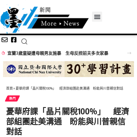
宜蘭3歲童疑遭母親男友施暴 生母反控前夫多次家暴
首頁
»
憂華府課「晶片關稅100%」 經濟部組團赴美溝通 盼能與川普親信對話
熱門
憂華府課「晶片關稅100%」 經濟
部組團赴美溝通 盼能與川普親信
對話