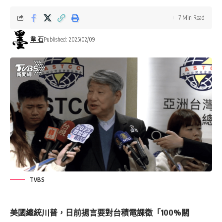
7 Min Read
韋 石
Published: 2025/02/09
TVBS
美國總統
川普
，日前揚言要對
台積電
課徵「100%關