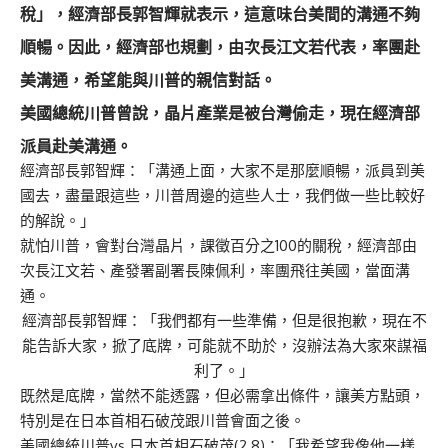
稅」，經濟部長郭智輝就表示，這意味台美間的溝通不夠
順暢。因此，經濟部也規劃，由次長江文若代表，率團赴
美溝通，希望能與川普的親信對話。
美國總統川普曾說，晶片產業是被台灣偷走，現在經濟部
派員赴美溝通。
經濟部長郭智輝：「溝通上面，大家不是那麼順暢，派員到美
國去，盡量跟這些，川普周邊的這些人士，我們做一些比較好
的解說。」
就怕川普，會對台灣晶片，課徵百分之100的關稅，經濟部由
次長江文若、產發署副署長陳佩利，率團飛往美國，當面溝
通。
經濟部長郭智輝：「我們都有一些準備，但是很抱歉，現在不
能告訴大家，掀了底牌，可能就不助於，沒辦法為大家來謀福
利了。」
既然是底牌，當然不能透露，但必需拿出條件，讓美方點頭，
特別是在日本首相石破茂跟川普會面之後。
美國總統川普vs.日本首相石破茂(2.8)：「我希望我像他一樣