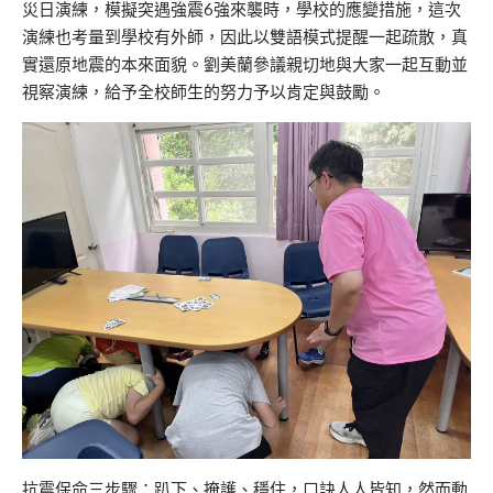
災日演練，模擬突遇強震6強來襲時，學校的應變措施，這次
演練也考量到學校有外師，因此以雙語模式提醒一起疏散，真
實還原地震的本來面貌。劉美蘭參議親切地與大家一起互動並
視察演練，給予全校師生的努力予以肯定與鼓勵。
抗震保命三步驟：趴下、掩護、穩住，口訣人人皆知，然而動