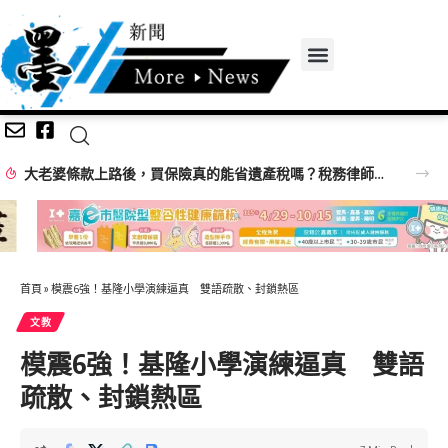
父為兒選舉籌4千萬、競選支出僅1810萬？游淑慧追問鄭朝方：2190萬差額去哪了
首頁
»
模震6強！基隆小學演練逼真 雙語疏散、封鎖熱區
文教
模震6強！基隆小學演練逼真 雙語
疏散、封鎖熱區