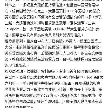
城市之一，多項重大建設正持續推進，包括台中國際會展中
心、綠美圖將於年底完工、大巨蛋預計2030年落成。商業投
資方面亦表現亮眼，不僅擁有全台營業額最高的好市多，新光
三越、大遠百也連年蟬聯百貨銷售冠軍，漢神洲際、三井
LaLaport、統一太子置地廣場、D-ONE等大型百貨亦接連進
駐，顯示台中具有極高的商業吸引力與消費潛能。
經發局提到，目前台中市人口已突破286萬人，穩居全國第二
大城，市府持續推動產業升級與城市更新，積極引進台積電、
美光等國際大廠投資，並帶動外縣市人口移入，顯見在交通建
設、教育政策與整體生活品質方面，台中正快速邁向宜居宜業
的現代化城市。
經發局強調，根據統計資料顯示，台中市近年經濟表現亮眼，
在公司、商業登記家數與資本額等8項經濟指標中，有4項高居
六都第一，並已連續17季維持4項以上冠軍，展現穩健的投資
動能與產業活力。稅收方面亦創下佳績，盧市長上任以來，綜
合所得稅由335億元增至632億元，成長近9成；市民平均可支
配所得亦由35.2萬元提升至39.4萬元，顯示個人與企業皆有感
的經濟成長成果。