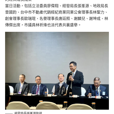
當日活動，包括立法委員廖偉翔、經發局長張峯源、地政局長
曾國鈞、台中市不動產代銷經紀商業同業公會理事長林聖力、
創會理事長歐瑞琨、名譽理事長唐廷照、謝麟兒、謝坤成、林
傳傑出席，市議員林祈烽也派代表共襄盛舉。
經發局長張峯源致詞