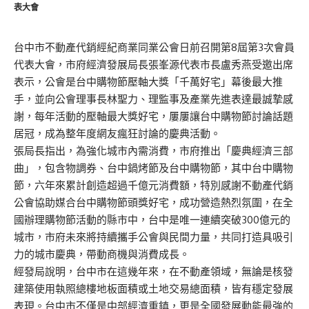
表大會
台中市不動產代銷經紀商業同業公會日前召開第8屆第3次會員
代表大會，市府經濟發展局長張峯源代表市長盧秀燕受邀出席
表示，公會是台中購物節壓軸大獎「千萬好宅」幕後最大推
手，並向公會理事長林聖力、理監事及產業先進表達最誠摯感
謝，每年活動的壓軸最大獎好宅，屢屢讓台中購物節討論話題
居冠，成為整年度網友瘋狂討論的慶典活動。
張局長指出，為強化城市內需消費，市府推出「慶典經濟三部
曲」，包含物調券、台中鍋烤節及台中購物節，其中台中購物
節，六年來累計創造超過千億元消費額，特別感謝不動產代銷
公會協助媒合台中購物節頭獎好宅，成功營造熱烈氛圍，在全
國辦理購物節活動的縣市中，台中是唯一連續突破300億元的
城市，市府未來將持續攜手公會與民間力量，共同打造具吸引
力的城市慶典，帶動商機與消費成長。
經發局說明，台中市在這幾年來，在不動產領域，無論是核發
建築使用執照總樓地板面積或土地交易總面積，皆有穩定發展
表現。台中市不僅是中部經濟重鎮，更是全國發展動能最強的