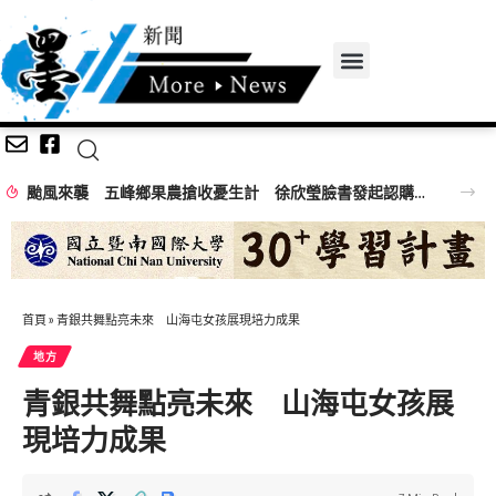
颱風來襲 五峰鄉果農搶收憂生計 徐欣瑩臉書發起認購水梨行動
首頁
»
青銀共舞點亮未來 山海屯女孩展現培力成果
地方
青銀共舞點亮未來 山海屯女孩展
現培力成果