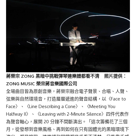
蔣榮宗 ZONG 黑暗中挑戰彈琴連樂譜都看不清 照片提供：
ZONG MUSIC 榮宗
蔣
音樂國際公司
全場曲目皆為原創音樂，蔣榮宗融合電子聲景、合唱、人聲、
弦樂與自然環境音，打造層層遞進的聲音結構，以〈Face to
Face〉、〈Line Describing a Cone〉、〈Meeting You
Halfway II〉、〈Leaving with 2-Minute Silence〉四件代表作
為聲音軸心，展開 20 分鐘不間斷演出。「這次籌備花了三個
月，從發想到音樂風格、再到如何在只有固體光的黑暗環境下