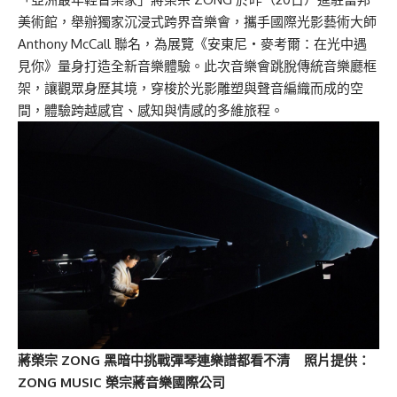
美術館，舉辦獨家沉浸式跨界音樂會，攜手國際光影藝術大師
Anthony McCall 聯名，為展覽《安東尼・麥考爾：在光中遇
見你》量身打造全新音樂體驗。此次音樂會跳脫傳統音樂廳框
架，讓觀眾身歷其境，穿梭於光影雕塑與聲音編織而成的空
間，體驗跨越感官、感知與情感的多維旅程。
蔣榮宗 ZONG 黑暗中挑戰彈琴連樂譜都看不清 照片提供：
ZONG MUSIC 榮宗
蔣
音樂國際公司