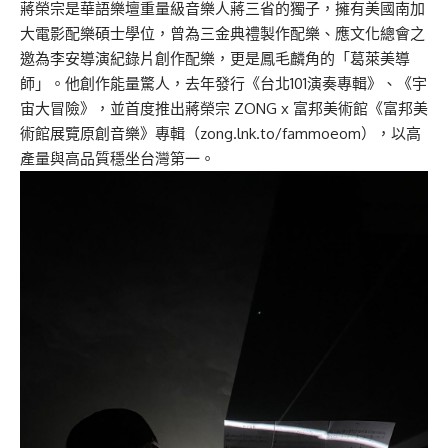
蔣榮宗是華語樂壇重量級音樂人蔣三省的獨子，擁有美國南加
大電影配樂碩士學位，曾為三金典禮製作配樂、應文化總會之
邀為李安導演紀錄片創作配樂，更是鳳毛麟角的「葛萊美導
師」。他創作能量驚人，去年發行《台北101演奏專輯》、《宇
宙大冒險》，並首度推出蔣榮宗 ZONG x 富邦美術館《富邦美
術館展覽原創音樂》專輯（zong.lnk.to/fammoeom），以高
產量與高品質穩坐台灣第一。