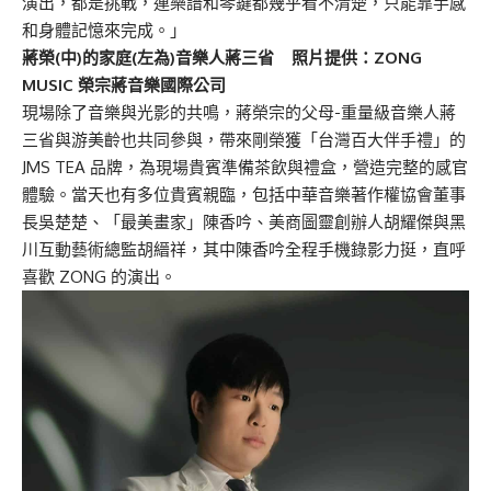
演出，都是挑戰，連樂譜和琴鍵都幾乎看不清楚，只能靠手感
和身體記憶來完成。」
蔣榮(中)的家庭(左為)音樂人蔣三省 照片提供：ZONG
MUSIC 榮宗
蔣
音樂國際公司
現場除了音樂與光影的共鳴，蔣榮宗的父母-重量級音樂人蔣
三省與游美齡也共同參與，帶來剛榮獲「台灣百大伴手禮」的
JMS TEA 品牌，為現場貴賓準備茶飲與禮盒，營造完整的感官
體驗。當天也有多位貴賓親臨，包括中華音樂著作權協會董事
長吳楚楚、「最美畫家」陳香吟、美商圖靈創辦人胡耀傑與黑
川互動藝術總監胡縉祥，其中陳香吟全程手機錄影力挺，直呼
喜歡 ZONG 的演出。