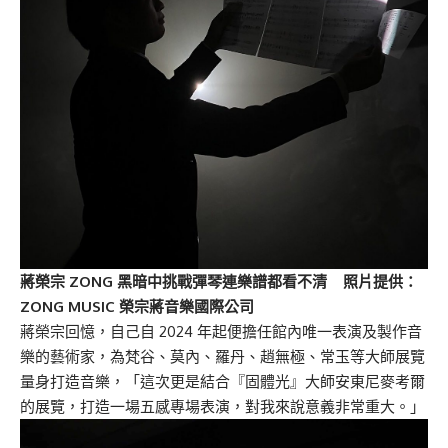
蔣榮宗 ZONG 黑暗中挑戰彈琴連樂譜都看不清 照片提供：
ZONG MUSIC 榮宗
蔣
音樂國際公司
蔣榮宗回憶，自己自 2024 年起便擔任館內唯一表演及製作音
樂的藝術家，為梵谷、莫內、羅丹、趙無極、常玉等大師展覽
量身打造音樂，「這次更是結合『固體光』大師安東尼麥考爾
的展覽，打造一場五感專場表演，對我來說意義非常重大。」