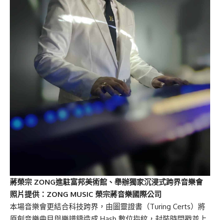
蔣榮宗 ZONG進駐富邦美術館、舉辦獨家沉浸式跨界音樂會
照片提供：ZONG MUSIC 榮宗
蔣
音樂國際公司
本場音樂會更結合科技跨界，由圖靈證書（Turing Certs）將
原創音樂曲目與樂譜鑄造成 Hash 數位指紋，封裝時間戳並上