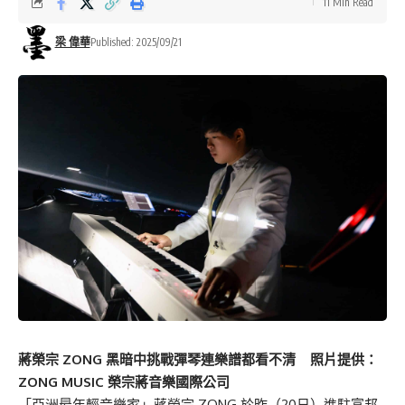
11 Min Read
梁 偉華
Published: 2025/09/21
蔣榮宗 ZONG 黑暗中挑戰彈琴連樂譜都看不清 照片提供：
ZONG MUSIC 榮宗
蔣
音樂國際公司
「亞洲最年輕音樂家」蔣榮宗 ZONG 於昨（20日）進駐富邦