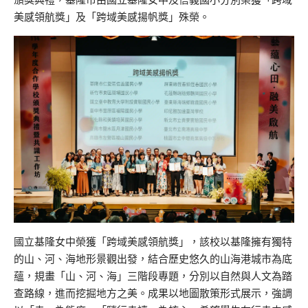
美感領航獎」及「跨域美感揚帆獎」殊榮。
國立基隆女中榮獲「跨域美感領航獎」，該校以基隆擁有獨特
的山、河、海地形景觀出發，結合歷史悠久的山海港城市為底
蘊，規畫「山、河、海」三階段專題，分別以自然與人文為踏
查路線，進而挖掘地方之美。成果以地圖散策形式展示，強調