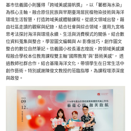
基市信義國小則獲得「跨域美感揚帆獎」，以「薯榔海水染」
為核心主軸，融合原住民族與早期臺灣居民植物染技術與海洋
環境生活智慧，打造跨域美感體驗課程。從語文領域出發，藉
由社區走讀的觀察與紀錄，結合社會與綜合領域，運用九宮格
思考法探討海洋與環境永續、生活與消費模式的關係，結合數
位資料蒐集與整合，學習圖文編輯與 AI 影像技巧，創作圖文
整合的數位自然筆記。信義國小校長潘志煌說，跨領域美感課
程融合學校本位教育課程雙主軸”國際教育”與”藝術美感”， 透
過教師社群合作，結合基隆海洋文化，帶領學生在日常生活中
創作藝術。特別感謝陳俊文教授的蒞臨指導，為課程增添深度
與啟發。