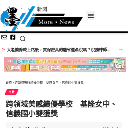
父為兒選舉籌4千萬、競選支出僅1810萬？游淑慧追問鄭朝方：2190萬差額去哪了
首頁
»
跨領域美感績優學校 基隆女中、信義國小雙獲獎
文教
跨領域美感績優學校 基隆女中、
信義國小雙獲獎