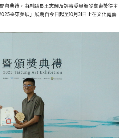
暨開幕典禮，由副縣長王志輝及評審委員頒發臺東獎得主
25臺東美展」展期自今日起至10月31日止在文化處藝