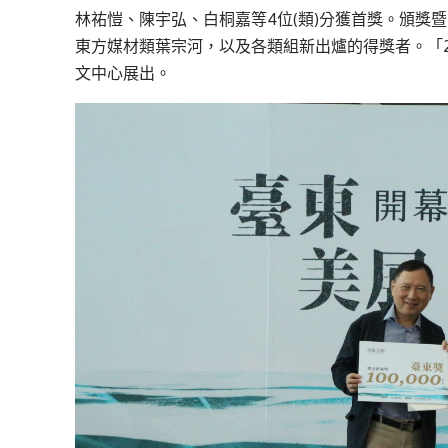
林祐愷、陳宇弘、白桐嘉等4位(類)分獲首獎。頒獎
東方媒材類葉宗河，以及各類組新出爐的得獎者。「20
文中心展出。