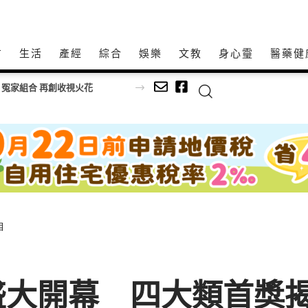
方
生活
產經
綜合
娛樂
文教
身心𩆜
醫藥健
 冤家組合 再創收視火花
相
」盛大開幕 四大類首獎