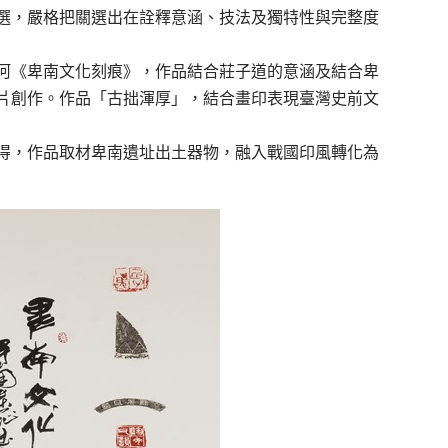
選，嚴格把關選出在詮釋意涵、技法及獨特性與完整度
河《卑南文化刻痕》，作品結合莊子道的意涵及結合卑
片創作。作品「古拙渾厚」，結合畫印表現臺灣史前文
得，作品取材卑南遺址出土器物，融入戰國印風轉化為