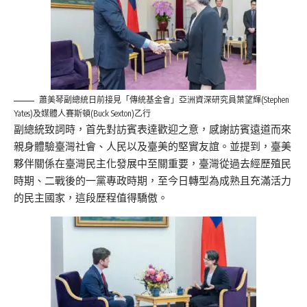
蕭美琴副總統日前接見「傳統基金會」亞洲資深研究員葉望輝(Stephen
Yates)及媒體人賽斯頓(Buck Sexton)乙行
副總統致詞時，首先對訪賓表達歡迎之意，感謝訪賓遠道而來
親身體驗臺灣社會、人民以及臺美的堅實友誼。並提到，臺美
夥伴關係在臺灣民主化發展中至關重要，臺灣從過去經歷殖民
時期、二戰後的一黨專政時期，至今日轉型為成熟且充滿活力
的民主國家，這段歷程值得驕傲。