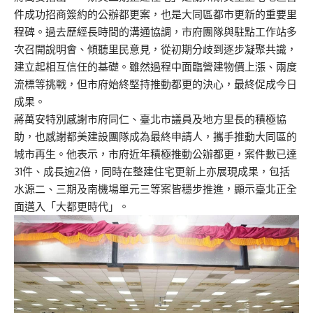
件成功招商簽約的公辦都更案，也是大同區都市更新的重要里
程碑。過去歷經長時間的溝通協調，市府團隊與駐點工作站多
次召開說明會、傾聽里民意見，從初期分歧到逐步凝聚共識，
建立起相互信任的基礎。雖然過程中面臨營建物價上漲、兩度
流標等挑戰，但市府始終堅持推動都更的決心，最終促成今日
成果。
蔣萬安特別感謝市府同仁、臺北市議員及地方里長的積極協
助，也感謝都美建設團隊成為最終申請人，攜手推動大同區的
城市再生。他表示，市府近年積極推動公辦都更，案件數已達
31件、成長逾2倍，同時在整建住宅更新上亦展現成果，包括
水源二、三期及南機場單元三等案皆穩步推進，顯示臺北正全
面邁入「大都更時代」。