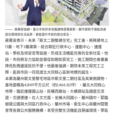
蔣萬安強調，臺北市有許多老舊建物亟需更新，都市更新不僅能改善
居住環境與生活品質，更能提升市民的居住安全。
蔣萬安表示，未來「斯文二期整建住宅」完工後，將興建地上
13層、地下3層建築，結合鄰近行政中心、運動中心、捷運
站、學校及保安宮等設施，形成生活機能完善的全新社區。他
說，市府將全力協助並督促如期如質完工，施工期間也會盡量
降低對周邊居民的不便。他最後強調，期待未來工程完工之
際，能與市民一同見證北大同核心區新地標的誕生。
本案為蘭州斯文里整宅地區中斯文里二期社區及其東側建物，
基地面積為4,849平方公尺（約1,466.82坪），屬北大同核心
地帶，臨近捷運圓山站、民權西路站、大橋頭站及國道交流
道，交通便捷。在人文方面，坐擁大同國小、蘭州國中，緊臨
樹德公園與大同區行政中心、蘭州市場、衛生中心與蘭州閱覽
室等各類公共服務機構，享受完整生活機能且靜謐環境，學區