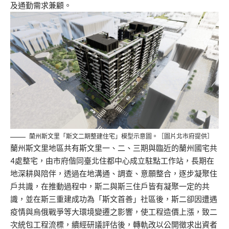
及通勤需求兼顧。
蘭州斯文里「斯文二期整建住宅」模型示意圖。［圖片北市府提供］
蘭州斯文里地區共有斯文里一、二、三期與臨近的蘭州國宅共
4處整宅，由市府偕同臺北住都中心成立駐點工作站，長期在
地深耕與陪伴，透過在地溝通、調查、意願整合，逐步凝聚住
戶共識，在推動過程中，斯二與斯三住戶皆有凝聚一定的共
識，並在斯三重建成功為「斯文首善」社區後，斯二卻因遭遇
疫情與烏俄戰爭等大環境變遷之影響，使工程造價上漲，致二
次統包工程流標，續經研議評估後，轉軌改以公開徵求出資者