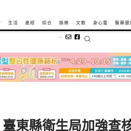
方
生活
產經
綜合
娛樂
文教
身心𩆜
醫藥健
文深耕社區
 臺東縣衛生局加強查