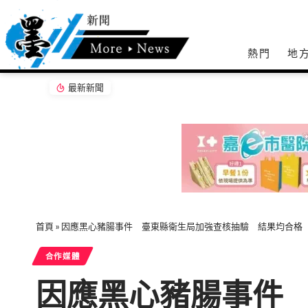
熱門
地
最新新聞
「茶鄉墨韻」濁水溪社大書法聯展開幕 落實藝
首頁
»
因應黑心豬腸事件 臺東縣衛生局加強查核抽驗 結果均合格
合作媒體
因應黑心豬腸事件