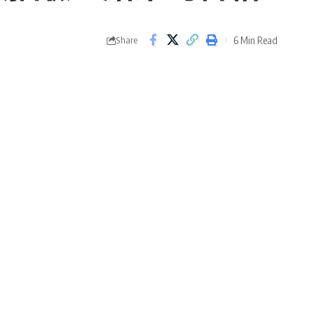
6 Min Read
Share