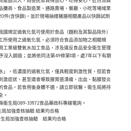
有產品流入，為使民眾買得放心、吃得安心，近日派員
品攤商、食品製造業、通路賣場、餐廳、小吃等場域業
20件(含快篩)，並於現場抽樣豬腸相關產品以快篩試劑
我國規定過氧化氫可使用於食品（麵粉及其製品除外）
工所使用之過氧化氫，必須符合食品添加物之相關規
用工業級雙氧水加工食品，涉及違反食品安全衛生管理
應予沒入銷毀；並將依同法第49條第1項，處7年以下有期
水」，低濃度的過氧化氫，僅具輕度刺激性質，但若食
刺激症狀，甚至還會導致腸胃道潰瘍、出血、黏膜發炎
的食品，若食用後身體不適，請立即就醫。衛生局將持
全。
局089-331172食品藥政科專線電詢。
生局加強查核抽驗 結果均合格
衛生局加強查核抽驗 結果均合格