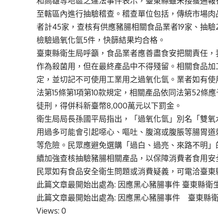
和高雄等地區之違法事件表示，臺東縣雖未接獲通報
至轄區內進行抽驗稽查。稽查單位包括，傳統市場肉
者計45家，查核有供應豬腸相關食品業者19家、抽驗
檢驗過氧化氫5件，快篩結果均合格。
臺東縣衛生局呼籲，食品業者應善盡食安把關責任，
作為殺菌用，但在最終產品中不得殘留。相關食品加
定，並切記不可使用工業用之過氧化氫。業者如有使
法第15條第1項第10款規定，相關產品依同法第52條
徒刑，得併科新臺幣8,000萬元以下罰金。
衛生局局長孫國平局指出，「過氧化氫」別名「雙氧
用過多可能會引起噁心、嘔吐、腹瀉或腹脹等腸胃道
等危險。民眾應避免選購「過白、過亮、來路不明」
續加強查核抽驗豬腸相關產品，以保障消費者食用安
民眾如有食品安全衛生問題或消費疑義，可電洽臺東縣衛生
此篇文章最開始出處為:
因應黑心豬腸事件 臺東縣衛
此篇文章最開始出處為:
因應黑心豬腸事件 臺東縣
Views: 0