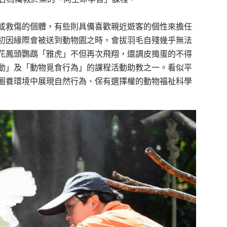
或救傷的個體，有些則具備喜歡親近遊客的個性來擔任
初因緣際會被送到動物園之時，會拔羽毛自殘幾乎無法
花鳳頭鸚鵡「雅虎」不但再次飛翔，還調皮搗蛋的不得
動」及「動物覓食行為」的課程活動助教之一。看似平
圈養環境中展現自然行為、保有選擇權的動物福祉科學