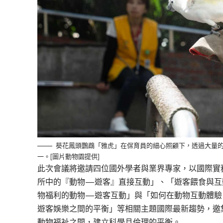
葵花鳳頭鸚鵡「雅虎」在保育員的細心照顧下，透過大量
一。[圖片動物園提供]
此次會議將邀請四位國外學者與業界專家，以國際實
所中的『動物—遊客』直接互動」、「遊客餵食與互
物福利的動物—遊客互動」與「如何在動物互動體驗
遊客娛樂之間的平衡」等相關主題國際最新趨勢，邀
動物福祉之間，建立科學且倫理的平衡。