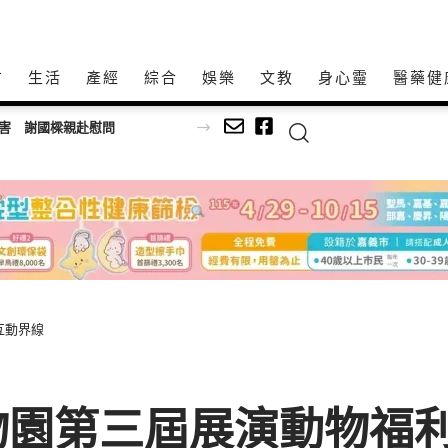
方
生活
產經
綜合
娛樂
文教
身心𩆜
醫藥健
受害 謝國樑親赴慰問
互動界線
物園第三屆展演動物福