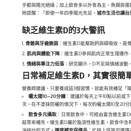
乎都與陽光絕緣；加上飲食多以外食為主、魚類與蛋
她提醒：「即使一年四季陽光充足，
城市生活也讓台
缺乏維生素D的3大警訊
骨骼與牙齒脆弱
：維生素D能幫助鈣與磷吸收，是
肌肉與體能下降
：維生素D參與肌肉正常生理運作
情緒與專注力低落
：研究顯示，D不足與情緒波動
日常補足維生素D，其實很簡
營養師建議，只要養成這3個習慣，就能有效補足「
曬太陽10–20分鐘
：建議於每天上午10點以前或下
次，在不塗抹防曬的情況下，每次約曬太陽10至20
飲食多元攝取
：日常飲食中，可經由富含維生素D
菇等來補充。維生素D屬於脂溶性維生素，飲食中含
油拌炒的方式。
適度補充保健品
：忙碌上班族可選擇