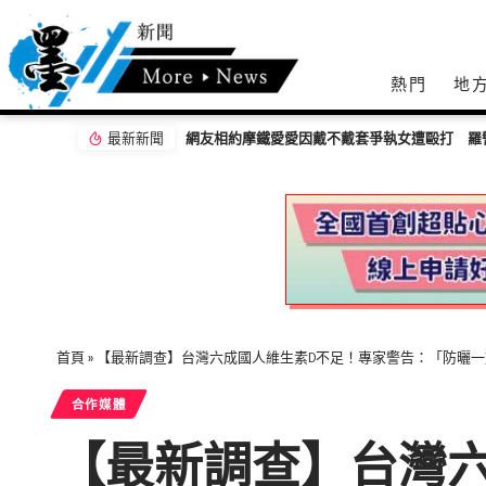
熱門
地
最新新聞
網友相約摩鐵愛愛因戴不戴套爭執女遭毆打 羅
首頁
»
【最新調查】台灣六成國人維生素D不足！專家警告：「防曬
合作媒體
【最新調查】台灣