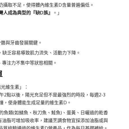
奶攝取不足，使得體內維生素D含量普遍偏低。
灣人成為典型的『缺D族』
。」
骨骼與牙齒發展關鍵。
，缺乏容易導致肌力流失、活動力下降。
、專注力不集中等狀態相關。
單
陽光維生素」：
午2點以後，陽光充足但不是最強烈的時段，每週2-3
分鐘，使身體能生成足量的維生素D。
的魚類(如鯖魚、秋刀魚、鮭魚)、蛋黃、日曬過的乾香
有油脂可增加吸收率，建議烹調食物宜採添加油脂或與
品質檢驗通過的維生素D營養品，作為每日基礎補給。