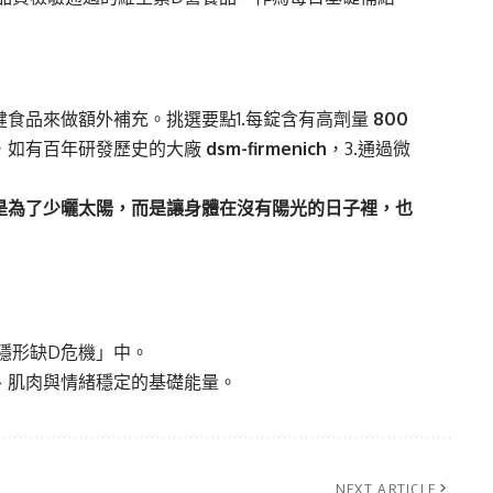
食品來做額外補充。挑選要點1.每錠含有高劑量
800
料，如有百年研發歷史的大廠
dsm-firmenich
，3.通過微
是為了少曬太陽，而是讓身體在沒有陽光的日子裡，也
隱形缺D危機」中。
、肌肉與情緒穩定的基礎能量。
NEXT ARTICLE