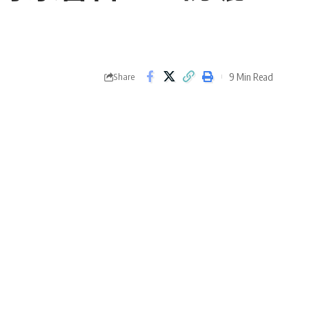
9 Min Read
Share