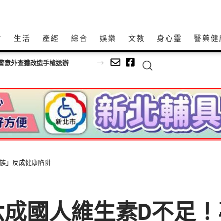
方
生活
產經
綜合
娛樂
文教
身心𩆜
醫藥健
警意外查獲改造手槍送辦
一族」反成健康陷阱
六成國人維生素D不足！