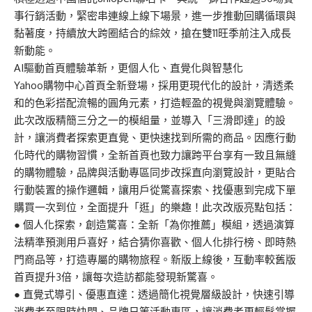
事行銷活動，緊密串連線上線下場景，進一步推動回購循環與
黏著度，持續放大跨圈結合的綜效，搶在雙11旺季前注入成長
新動能。
AI驅動首頁體驗革新，更個人化、直覺化與智慧化
Yahoo購物中心首頁全新登場，採用更現代化的設計，清透柔
和的色彩搭配流暢的圓角元素，打造輕盈的視覺與瀏覽體驗。
此次改版精簡三分之一的模組量，並導入「三滑即達」的設
計，讓消費者探索更直覺、更快速找到所需的商品。因應行動
化時代的購物習慣，全新首頁也致力讓跨平台享有一致且無縫
的購物體驗，品牌與活動專區同步改採直向瀏覽設計，更貼合
行動裝置的操作邏輯，讓用戶從驚喜探索、找優惠到完成下單
購買一次到位，全面提升「逛」的樂趣！此次改版亮點包括：
● 個人化探索，創造驚喜：全新「為你推薦」模組，透過演算
法精準預測用戶喜好，結合猜你喜歡、個人化排行榜、即時熱
門商品等，打造專屬的購物旅程。新版上線後，互動率較舊版
首頁提升3倍，讓每次造訪都能發現新驚喜。
● 直覺式導引、優惠直達：透過簡化視覺層級設計，快速引導
消費者至限時快閃、品牌日等活動專區，讓消費者更輕鬆掌握