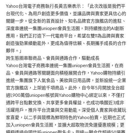
Yahoo台灣電子商務執行長黃吉樂表示：「此次改版是我們平
台現代化、為用戶創造更多價值，並讓品牌與賣家更具信心的
關鍵一步。從全新的首頁設計、知名品牌官方旗艦店的進駐、
深度串連統一集團uniopen會員生活圈，到持續推出的AI創新
應用，我們正打造下一代電商平台，希望在雙11為品牌與賣家
創造強勁業績動能外，更成為值得信賴、長期攜手成長的合作
夥伴。」
跨生態圈串聯商品、會員與通路合作，驅動成長
Yahoo台灣電子商務串連統一集團uniopen會員生活圈，在商
品、會員與通路等關鍵面向積極展開合作，Yahoo購物持續引
進統一集團旗下人氣食品、美妝與日用品牌，並新設統一企業
官方旗艦店，上架逾千項商品。此外，自今年5月開放全台超
過1,900萬個uniopen帳號與Yahoo購物中心綁定以來，不僅打
通跨平台點數兌換、共享更多會員權益，也成功喚醒近3成非
活躍用戶，推升平台流量與交易動能。深受個人賣家與收藏玩
家喜愛，以二手與競標為鮮明特色的Yahoo拍賣，近期也正式
加入uniopen會員生活圈，並擴大超取物流免運優惠規模；更
積極透過中國信託uniopen聯名卡、與統一獅合作超過50場賽