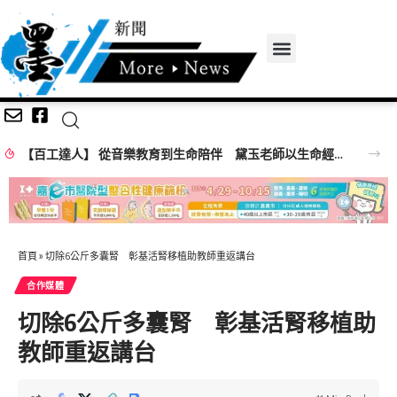
【百工達人】 從音樂教育到生命陪伴 黛玉老師以生命經驗打造共學平台
首頁
»
切除6公斤多囊腎 彰基活腎移植助教師重返講台
合作媒體
切除6公斤多囊腎 彰基活腎移植助
教師重返講台