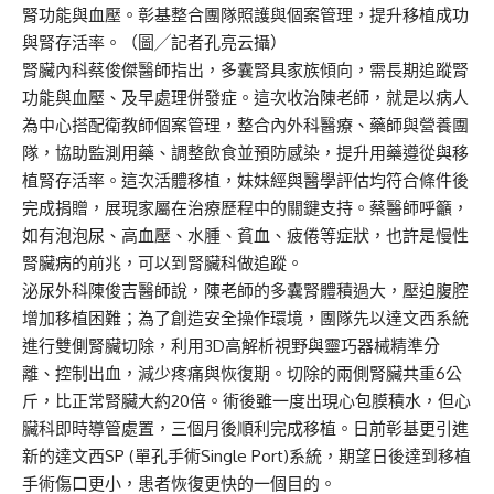
腎功能與血壓。彰基整合團隊照護與個案管理，提升移植成功
與腎存活率。（圖╱記者孔亮云攝）
腎臟內科蔡俊傑醫師指出，多囊腎具家族傾向，需長期追蹤腎
功能與血壓、及早處理併發症。這次收治陳老師，就是以病人
為中心搭配衛教師個案管理，整合內外科醫療、藥師與營養團
隊，協助監測用藥、調整飲食並預防感染，提升用藥遵從與移
植腎存活率。這次活體移植，妹妹經與醫學評估均符合條件後
完成捐贈，展現家屬在治療歷程中的關鍵支持。蔡醫師呼籲，
如有泡泡尿、高血壓、水腫、貧血、疲倦等症狀，也許是慢性
腎臟病的前兆，可以到腎臟科做追蹤。
泌尿外科陳俊吉醫師說，陳老師的多囊腎體積過大，壓迫腹腔
增加移植困難；為了創造安全操作環境，團隊先以達文西系統
進行雙側腎臟切除，利用3D高解析視野與靈巧器械精準分
離、控制出血，減少疼痛與恢復期。切除的兩側腎臟共重6公
斤，比正常腎臟大約20倍。術後雖一度出現心包膜積水，但心
臟科即時導管處置，三個月後順利完成移植。日前彰基更引進
新的達文西SP (單孔手術Single Port)系統，期望日後達到移植
手術傷口更小，患者恢復更快的一個目的。