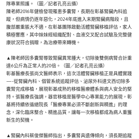
隊專業照護。（圖╱記者孔亮云攝）
陳老師2016年健檢發現罹患多囊腎，長期在彰基腎臟內科追
蹤，但病情仍逐年惡化，2024年底進入末期腎臟病階段，且
腹部嚴重脹大不適，在彰基團隊啟動活體腎臟移植評估，家人
積極響應，其中妹妹經組織配對、血液交叉配合試驗及完整健
康狀況符合捐贈，為治療帶來轉機。
▲陳老師因多囊腎導致腎臟異常腫大，切除後雙側病腎合計重
達6公斤為正常人的20倍。（圖╱記者孔亮云攝）
彰基醫療長張尚文醫師表示，這次活體腎臟移植正是具體實踐
—-從腎臟內科、個管系統追蹤評估、泌尿外科達文西切除多
囊腎完成移植，展現彰基成熟的移植醫療體系與病人安全的堅
持。張醫療長強調，器官移植是醫學中心專業能力的展現，彰
基將持續依循總院長「醫療專業必須不斷創新與精進」的理
念，深化臨床整合、精進品質，讓每一次移植都成為病人重獲
新生的契機。
▲腎臟內科蔡俊傑醫師指出，多囊腎具遺傳傾向，須長期追蹤