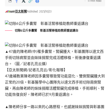
11 Min Read
亞太新聞
Published: 2025/10/23
切除6公斤多囊腎 彰基活腎移植助教師重返講台
▲47歲的陳老師(中)罹多囊腎，腎臟腫大，彰基團隊以達文西
手術切除病腎並由妹妹捐腎完成活體移植，術後康復重返講
台。（圖╱記者孔亮云攝）
【亞太新聞網/記者孔亮云/彰化報導】
47歲補教業陳老師因多囊腎導致腎功能惡化、雙側腎臟腫大到
正常的20倍。彰基醫學中心團隊先以達文西手術切除兩側腎
臟，再由陳老師的妹妹捐贈活體腎臟完成移植，手術順利、腎
功能恢復良好，陳老師已於9月重返講台。
▲陳老師分享一路以來的心路歷程，也感謝妹妹捐腎與彰基團