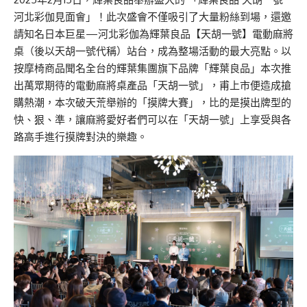
河北彩伽見面會」！此次盛會不僅吸引了大量粉絲到場，還邀
請知名日本巨星—河北彩伽為輝葉良品【天胡一號】電動麻將
桌（後以天胡一號代稱）站台，成為整場活動的最大亮點。以
按摩椅商品聞名全台的輝葉集團旗下品牌「輝葉良品」本次推
出萬眾期待的電動麻將桌產品「天胡一號」，甫上市便造成搶
購熱潮，本次破天荒舉辦的「摸牌大賽」，比的是摸出牌型的
快、狠、準，讓麻將愛好者們可以在「天胡一號」上享受與各
路高手進行摸牌對決的樂趣。