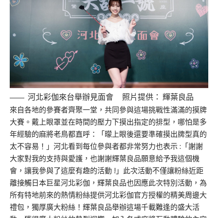
河北彩伽來台舉辦見面會 照片提供： 輝葉良品
來自各地的參賽者齊聚一堂，共同參與這場挑戰性滿滿的摸牌
大賽。戴上眼罩並在時間的壓力下摸出指定的排型，哪怕是多
年經驗的麻將老鳥都直呼：「曚上眼後還要準確摸出牌型真的
太不容易！」河北看到每位參與者都非常努力也表示 :「謝謝
大家對我的支持與愛護，也謝謝輝葉良品願意給予我這個機
會，讓我參與了這麼有趣的活動 !」此次活動不僅讓粉絲近距
離接觸日本巨星河北彩伽，輝葉良品也因應此次特別活動，為
所有特地前來的熱情粉絲提供河北彩伽官方授權的精美周邊大
禮包，獨厚廣大粉絲！輝葉良品舉辦這場千載難逢的盛大活