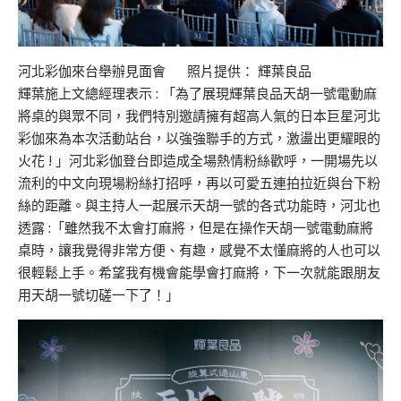
河北彩伽來台舉辦見面會 照片提供： 輝葉良品
輝葉施上文總經理表示 : 「為了展現輝葉良品天胡一號電動麻
將桌的與眾不同，我們特別邀請擁有超高人氣的日本巨星河北
彩伽來為本次活動站台，以強強聯手的方式，激盪出更耀眼的
火花 ! 」河北彩伽登台即造成全場熱情粉絲歡呼，一開場先以
流利的中文向現場粉絲打招呼，再以可愛五連拍拉近與台下粉
絲的距離。與主持人一起展示天胡一號的各式功能時，河北也
透露 :「雖然我不太會打麻將，但是在操作天胡一號電動麻將
桌時，讓我覺得非常方便、有趣，感覺不太懂麻將的人也可以
很輕鬆上手。希望我有機會能學會打麻將，下一次就能跟朋友
用天胡一號切磋一下了！」