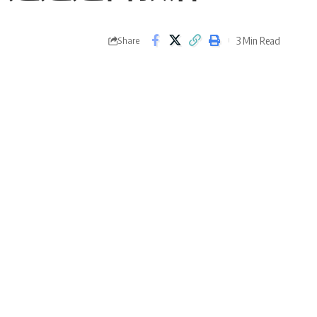
3 Min Read
Share