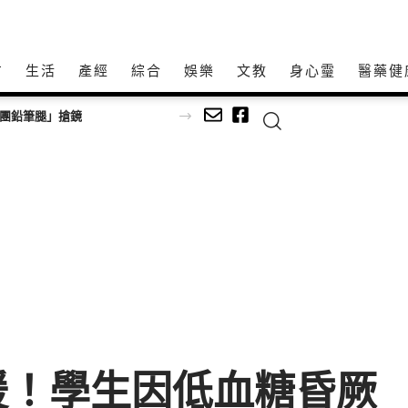
方
生活
產經
綜合
娛樂
文教
身心𩆜
醫藥健
師以生命經驗打造共學平台
援！學生因低血糖昏厥