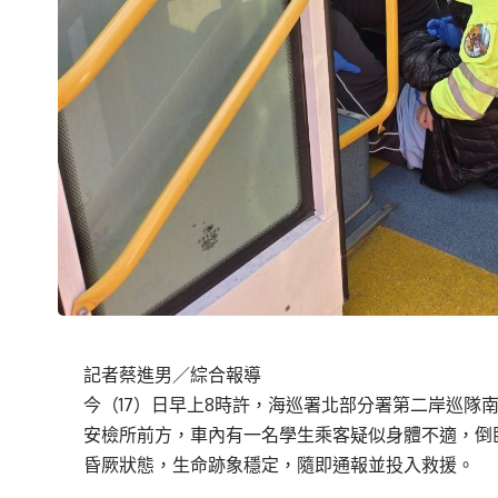
記者蔡進男／綜合報導
今（17）日早上8時許，海巡署北部分署第二岸巡隊
安檢所前方，車內有一名學生乘客疑似身體不適，倒
昏厥狀態，生命跡象穩定，隨即通報並投入救援。