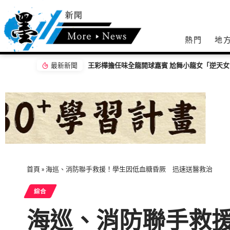
熱門
地
最新新聞
【百工達人】 從音樂教育到生命陪伴 黛玉老
首頁
»
海巡、消防聯手救援！學生因低血糖昏厥 迅速送醫救治
綜合
海巡、消防聯手救