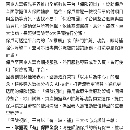
國泰人壽領先業界推出全新數位平台「保險視圖」，協助保戶
全面掌握個人保障輪廓。過往，保戶需逐一檢視保單給付項目
與金額等資訊，查找不易；「保險視圖」平台則整合個險與團
險資訊，歸納保戶所有保單，依據基礎醫療、意外、癌症、重
大疾病、長照與壽險等6大保障進行分類。
保戶可透過平台內的「AI推薦」或「熱門推薦」功能，即時補
強保障缺口，並可串接專業保險顧問諮詢服務，打造專屬保障
計畫。
保戶至國泰人壽官網找服務、熱門服務專區或登入頁，皆可使
用「保險視圖」平台。
國壽副總林佳穎表示，國壽始終秉持「以用戶為中心」的理
念，積極導入數據分析與 AI 技術，打造流程更智慧、資訊更
透明的保險體驗。「保險視圖」採用雲原生微服務架構，讓保
障整合、缺口試算、資產揭露與AI推薦等功能獨立運作，提供
保戶穩定且流暢的使用體驗，為國泰人壽推動數位轉型的重要
里程碑。
「保險視圖」平台以「有、缺、補」三大核心為設計主軸：
一、掌握現「有」保障全貌：
清楚歸納保戶的所有保單，並以