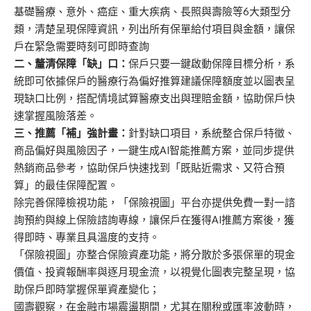
基礎醫療、意外、癌症、重大疾病、長照與壽險等6大類型分
類，清楚呈現保障資訊，列出所有保單給付項目與金額，讓保
戶在緊急需要時刻可即時查詢
二、釐清保障「缺」口：
保戶只要一鍵啟動保障目標分析，系
統即可依據保戶的醫療行為偏好推算建議保障額度並以圖表呈
現缺口比例，搭配情境試算醫療支出與理賠金額，協助保戶快
速掌握風險落差。
三、推薦「補」強計畫：
針對缺口項目，系統整合保戶特徵、
商品偏好與風險因子，一鍵生成AI智能推薦方案，並同步提供
熱銷商品參考，協助保戶快速找到「既貼近需求、又符合預
算」的最佳保障配置。
除完善保障檢視功能，「保險視圖」平台亦提供免費一對一諮
詢預約與線上保險諮詢專線，讓保戶在獲得AI推薦方案後，獲
得即時、專業且具溫度的支持。
「保險視圖」亦整合保險資產功能，將分散於多張保單的現金
價值、投資報酬率與逐月現金流，以視覺化圖表完整呈現，協
助保戶即時掌握保單資產變化；
國壽觀察，在金融市場震盪期間，尤其在關稅或匯率波動時，