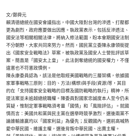
文/鄭舜元
賴清德總統在國安會議指出，中國大陸對台灣的滲透、打壓都
更為劇烈，政府應要做出因應。執政黨表示，包括反滲透法、
國安法等相關相關法律，將納入修法範圍，盼本會期國安法制
不分朝野，大家共同來努力。然而，國民黨立委陳永康領銜提
出《國家安全戰略法》草案，被執政黨及國安人士營批評該草
案，簡直是「國安太上皇」，此法剝奪總統的國安權力，不僅
違憲也不符憲政慣例。
陳永康委員認為，該法是他取經美國戰略的三層架構，依據國
家軍事戰略三原則：目的、方法(構想)與手段(資源)等，其目
的在「支持國家安全戰略的目標及國防戰略的執行」精神，所
提法案並未逾越總統職權。陳委員對國家忠誠度本人至今仍未
質疑，惟制定軍事戰略須考量「國情」和「風險評估」。就國
情而言：美國共和黨與民主黨在選舉時競爭激烈，選後兩黨不
論誰輸誰贏均以「國家利益」為優先；反觀國內，選前高喊熱
愛中華民國、維護主權，選後背叛中華民國、出賣主權。