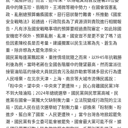
就「風險評估」而言：這1年來，以傅崐萁為首及連署26位委
員中的陳玉珍、翁曉玲、王鴻微等親中勢力，在國會毁憲亂
政、亂刪總預算癱瘓國家，惡行惡狀罄竹難書，所推動《國家
安全戰略法》若通過，行政院長為了資源須到貴院進行相關報
告，凡有涉及國安戰略事項的預算要經過貴院審定，如此除國
安機密不保外、預算亂刪、亂凍，國安豈不是更不安了嗎？這
些因素陳校長是否考量。建議擱置以民生法案為先、蒼生為
重，除非想為大罷免添柴火。
國民黨每逢黨飄起來，重挫情境就隨之而來，以1945年抗戰勝
利後為例，當時老蔣在全國各階層中的聲望最高，然而當派往
接管淪陷區的接收大員就因貪污及敲詐勒索等諸多惡劣行為遭
人民唾棄，在北京天津、上海、南京等大城市流傳民謠說：
「盼中央，望中央，中央來了更遭殃。」民心背離國民黨3年
不到大陸淪陷；2024年總統選舉，國民黨與民眾黨高喊，民
進黨在國會一黨獨大欠缺制衡力量，立法院變成行政院的立法
局，因此人民在這次選舉給了制衡力量，卻換來「盼制衡、盼
進步、藍白來了國家、人民更遭殃。」當今台灣各地掀起罷免
潮，國民黨有多立委可能會被罷免，國會最大黨可能不保，據