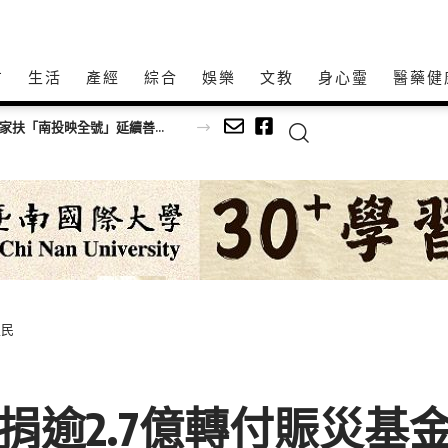
方
生活
產經
綜合
娛樂
文教
身心𩆜
醫藥健
天上父親的愛延續化作希望力量！ 六名子女捐贈家扶「南投映全號」延續善的循環
災民
有愛！捐逾2.7億轉付賑災