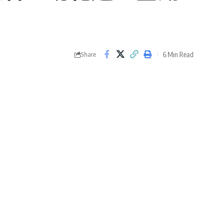
6 Min Read
Share