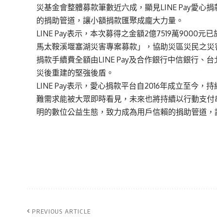
災基金會整體募款筆數近六成，顯見LINE Pay愛
的捐助管道，讓小額捐款匯聚成龐大力量。
LINE Pay表示，本次募得之金額2億7519萬900
馬太鞍溪堰塞湖災害專案募款」，協助災區災民之災
捐款手續費全額由LINE Pay及合作銀行中信銀行
災後重建的堅強後盾。
LINE Pay表示，愛心捐款平台自2016年成立至
難需求能被大眾即時看見，未來也將持續以行動支付
明的數位公益生態，致力成為用戶信賴的捐助管道，
PREVIOUS ARTICLE