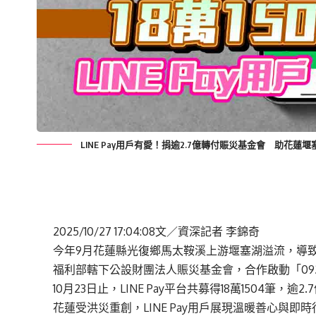
LINE Pay用戶有愛！捐逾2.7億轉付賑災基金會 助花蓮
2025/10/27 17:04:08
文／資深記者 李錦奇
今年9月花蓮縣光復鄉馬太鞍溪上游堰塞湖溢流，導致嚴
福利部轄下公設財團法人賑災基金會，合作啟動「09
10月23日止，LINE Pay平台共募得18萬1504筆，逾
花蓮受洪災重創，LINE Pay用戶展現溫暖善心與即時