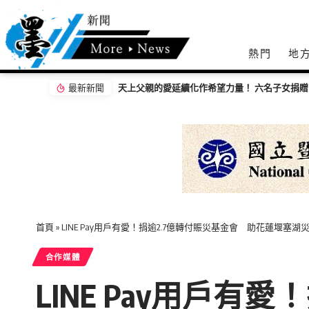
熱門
地
最新新聞
首頁
»
LINE Pay用戶有愛！捐逾2.7億轉付賑災基金會 助花蓮堰塞湖
合作媒體
LINE Pay用戶