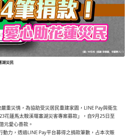
堰塞湖災民
重災情，為協助受災居民重建家園，LINE Pay與衛生
23花蓮馬太鞍溪堰塞湖災害專案募款」，自9月25日至
2.7億元愛心善款。
行動力，透過LINE Pay平台募得之捐款筆數，占本次賑