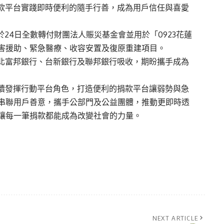
心捐款平台實踐即時便利的隨手行善，成為用戶信任與喜愛
0元已於24日全數轉付財團法人賑災基金會並用於「0923花蓮
害援助、緊急醫療、收容安置及復原重建項目。
、台北富邦銀行、台新銀行及聯邦銀行吸收，期盼攜手成為
今，持續發揮行動平台角色，打造便利的捐款平台讓弱勢與急
串聯用戶善意，攜手公部門及公益團體，推動更即時透
讓每一筆捐款都能成為改變社會的力量。
NEXT ARTICLE