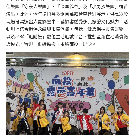
佳樂團「守夜人樂團」、「溫室雜草」及「小男孩樂團」輪番
演出。此外，今年還招募多組百萬露營車進駐展示，供民眾於
現場投票選出人氣露營車，讓遊客感受多元露營文化魅力。活
動現場結合環保永續與市集消費，包括「做環保抽市集好物」
以及串聯「點點投」數位生活點數平台，推動全新在地消費循
環模式，實現「低碳領投、永續南投」理念。