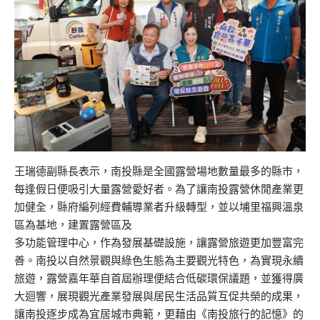
王瑞德副縣長表示，南投縣是全國露營場地數量最多的縣市，
每逢假日便吸引大量露營愛好者。為了讓南投露營休閒產業更
加健全，縣府編列經費輔導業者升級轉型，並以埔里福興溫泉
區為基地，建置露營區及
多功能管理中心，作為發展基礎設施，讓露營旅遊更加豐富完
善。南投以自然景觀與綠色生態為主要觀光特色，為實現永續
旅遊，露營嘉年華自首屆辦理便結合低碳環保議題，並獲得廣
大迴響，展現觀光產業發展與居民生活品質互促共榮的成果，
讓南投逐步成為宜居城市典範，更藉由《南投旅行的記憶》的