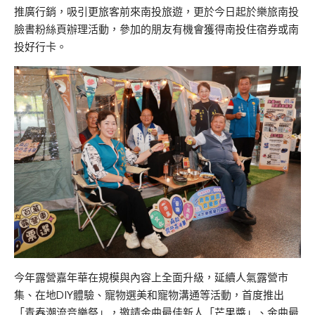
推廣行銷，吸引更旅客前來南投旅遊，更於今日起於樂旅南投
臉書粉絲頁辦理活動，參加的朋友有機會獲得南投住宿券或南
投好行卡。
今年露營嘉年華在規模與內容上全面升級，延續人氣露營市
集、在地DIY體驗、寵物選美和寵物溝通等活動，首度推出
「青春潮流音樂祭」，邀請金曲最佳新人「芒果醬」、金曲最