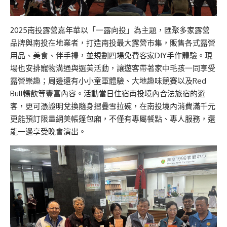
2025南投露營嘉年華以「一露向投」為主題，匯聚多家露營
品牌與南投在地業者，打造南投最大露營市集，販售各式露營
用品、美食、伴手禮，並規劃四場免費客家DIY手作體驗。現
場也安排寵物溝通與選美活動，讓遊客帶著家中毛孩一同享受
露營樂趣；周邊還有小小童軍體驗、大地趣味競賽以及Red
Bull暢飲等豐富內容。活動當日住宿南投境內合法旅宿的遊
客，更可憑證明兌換隨身摺疊雪拉碗，在南投境內消費滿千元
更能預訂限量網美帳篷包廂，不僅有專屬餐點、專人服務，還
能一邊享受晚會演出。