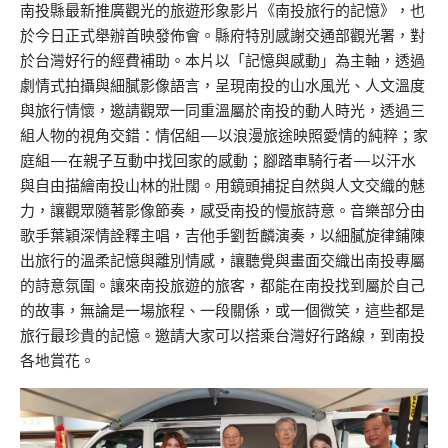
南投縣最新推廣觀光的旅遊形象影片《南投旅行的記憶》，也
於今日正式舉辦首映發佈會。縣府特別感謝交通部觀光署，對
於台灣好行的經費補助。本片以「記憶與感動」為主軸，透過
劇情式拍攝與細膩影像語言，呈現南投的山水風光、人文溫度
與旅行情懷，邀請觀眾一同重溫屬於南投的動人時光，透過三
組人物的視角交錯：情侶組—以浪漫旅途映照愛情的純粹；家
庭組—在親子互動中找回家的感動；腳踏車騎行者—以汗水
與自由描繪南投山林的壯闊。用鏡頭捕捉自然與人文交織的魅
力，讓觀眾隨著影像節奏，感受南投的慢旅詩意。音樂部分由
歌手葉穎深情詮釋主唱，吉他手劉哲麟演奏，以細膩旋律鋪陳
出旅行的溫柔記憶與離別情感，讓聽覺與畫面交織出南投專屬
的詩意氛圍。讓來南投旅遊的旅客，都能在南投找到屬於自己
的故事，無論是一場旅程、一段關係，或一個微笑，這些都是
旅行最珍貴的記憶。邀請大家可以搭乘台灣好行路線，到南投
各地賞花。