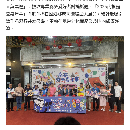
人氣票選」，搶攻專業露營愛好者討論話題。「2025南投露
營嘉年華」將於 11/8在國姓鄉成功廣場盛大展開，預計能吸引
數千名遊客共襄盛舉，帶動在地戶外休閒產業及國內旅遊經
濟。