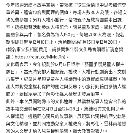
今年將透過繪本故事宣講，帶領孩子從生活情境中思考如何尊
重差異、體會包容與同理的價值，每場人數30人為限，各場次
均免費參加；另有人權小旅行，帶領親子及教育團體走出課
室，透過導覽活動參訪人權館舍，讓兒童及家庭、學校等各式
團體參與其中，報名費為每人150元，每場以30人為限，報名
期限即日起至12月10日止，活動期間為11月15日至12月28日。
(報名事宜及相關費用，請參閱彰化縣文化局官網最新消息資
訊：https://reurl.cc/MMdlRn)。
文化局表示，今年規劃於12月13日舉辦「藝童手護兒童人權主
題日」，當天將安排人權紀錄片播映、人權行動劇演出、文創
市集等，紀錄片呈現兒童在人權議題中的真實處境與挑戰，喚
起大眾對兒童權利保障的關注與反思；小旅行則藉由參訪人權
館舍，讓民眾更加了解彰化縣人權歷史發展沿革。
此外，本次展開跨縣市的文化連線，與雲林故事人協會合作的
故事箱交流特展在12月13日至12月28日，集結地方文化與兒童
人權議題，透過匠心獨具的故事箱，展現彰化獨特的歷史軌跡
與文化精髓，並共同推動兒童人權教育，將彰化、雲林兩地豐
富的人文歷史納入兒童權利學習，擴大教育影響力。