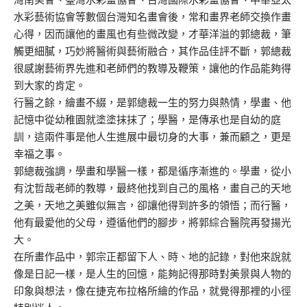
水彩藝術協會等數個台灣知名畫會後，常和畫界老師交換作畫
心得，因而讓他的畫風也有些微改變，才華洋溢的郭總裁，筆
觸更細膩，巧妙將醫術與藝術融合，其作品佳評不斷，郭總裁
很感謝藝術界先進和老師們的教導及鞭策，讓他的作品能夠得
到大家的肯定。
行醫之餘，繪畫不綴，是郭總裁一生的努力與熱情，學畫、他
記憶中從幼稚園就塗塗抹抹了；學醫，是傳承也是自幼的庭
訓，這兩件事是他人生進展中最切身的大事，兼而顧之，更是
幸福之事。
郭總裁強調，學畫和學醫一樣，都是循序漸進的。學畫，從小
有沈哲哉老師的教導，最終他找到自己的風格，畫自己的天地
之美，天地之美雖似無言，卻讓他得到許多的領悟；而行醫，
他有最愛他的父母，遵循他們的腳步，將郭綜合醫院再發揚光
大。
在所畫作品中，郭宗正都留下人、時、地的記錄，對他來說就
像是日記一樣，是人生的回憶，能夠記得那時對美景與人物的
印象與想法，像在捷克布拉格所繪的作品，就覺得那裡的小徑