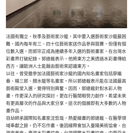
法國有獨立、秋季及藝術家沙龍，其中要入選藝術家沙龍最困
難，國內每年有三、四十位藝術家送作品參與競賽，但僅有個
位數入選，而郭宗正成為連續多年入選的藝術畫家，在台灣水
彩畫界打破紀錄。郭總裁表示，他將東方之美透過水彩畫傳給
西方，讓歐洲人士能藉由藝術來認識東方。
以往，曾受邀參加法國藝術家沙龍的國內知名畫家包括廖繼
春、楊三郎、顏水龍等名畫家，所以郭總裁表示能在法國最高
藝術殿堂入選，覺得特別興奮。因而，郭總裁針對水彩人物
畫，作更深入的研究探討，更在行醫閒暇努力創作，希望未來
有更高層次的作品與大家分享，這次的個展即有大多數的人物
畫作品。
自幼師承國際知名畫家沈哲哉，熱愛繪畫的郭總裁、在醫學領
域奉獻之餘，仍不忘作畫，後因緣際會加入臺陽美術協會、台
灣南美會、臺灣水彩畫協會、台灣國際水彩畫協會、中華亞太