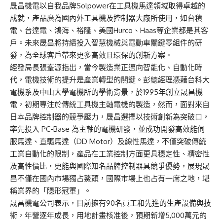
晟昌機電以自我品牌Solpower在工具機馬達領域取得卓越的
成就，產品廣為國內外工具機及控制器大廠所使用，如台積
電、台達電、鴻海、裕隆、美國Hurco、Haas等企業都是其客
戶。未來晟昌將持續投入智慧機械與電動車關鍵零組件的研
發，為全球客戶帶來更多高效且環保的創新方案。
經發局長張峯源指出，當今製造業正邁向智能化、自動化時
代，電機技術的提升是產業轉型的關鍵。彭總經理憑藉台科大
電機系及中山大學電機所的學術背景，於1995年創立晟昌機
電，初期專注於傳統工具機主軸電機的製造，然而，面對來自
日本品牌控制器的競爭壓力，晟昌選擇以技術創新為突破口，
率先投入 PC-Base 為主軸的電機研發，並成功開發高效能伺
服馬達、直驅馬達（DD Motor）及線性馬達，不僅突破傳統
工業自動化的限制，產品在工業控制方面更具穩定性、精密性
及高性價比，更能與國際知名品牌控制器具競爭優勢，展現晟
昌不僅在國內市場獨占鰲頭，國際市場上也占有一席之地，堪
稱業界的「隱形冠軍」。
晟昌機電公司表示，目前擁有90名員工和先進的生產設備與技
術，年營逐年成長，用地計畫核准後，預期新增5,000萬元的