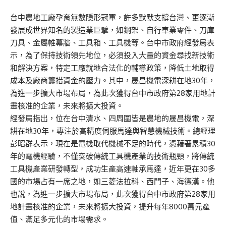
台中農地工廠孕育無數隱形冠軍，許多默默支撐台灣、更逐漸
發展成世界知名的製造業巨擘，如鋼架、自行車業零件、刀庫
刀具、金屬帷幕牆、工具箱、工具機等。台中市政府經發局表
示，為了保持技術領先地位，必須投入大量的資金尋找新技術
和解決方案，特定工廠就地合法化的輔導政策，降低土地取得
成本及廠商籌措資金的壓力。其中，晟昌機電深耕在地30年，
為進一步擴大市場布局，為此次獲得台中市政府第28家用地計
畫核准的企業，未來將擴大投資。
經發局指出，位在台中清水、四周圍皆是農地的晟昌機電，深
耕在地30年，專注於高精度伺服馬達與智慧機械技術。總經理
彭昭群表示，現在是電機取代機械不足的時代，憑藉著累積30
年的電機經驗，不僅突破傳統工具機產業的技術瓶頸，將傳統
工具機產業研發轉型，成功生產高速軸承馬達，近年更在30多
國的市場占有一席之地，如三菱法拉科、西門子、海德漢。他
也說，為進一步擴大市場布局，此次獲得台中市政府第28家用
地計畫核准的企業，未來將擴大投資，提升每年8000萬元產
值、滿足多元化的市場需求。