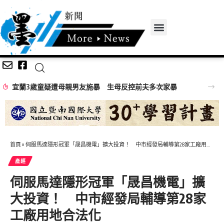
宜蘭3歲童疑遭母親男友施暴 生母反控前夫多次家暴
首頁
»
伺服馬達隱形冠軍「晟昌機電」擴大投資！ 中市經發局輔導第28家工廠用地合法化
產經
伺服馬達隱形冠軍「晟昌機電」擴
大投資！ 中市經發局輔導第28家
工廠用地合法化