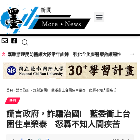
嘉縣辦理民防醫護大隊常年訓練 強化全災害醫療救護韌性
首頁
»
謊言政府，詐騙治國! 藍委衝上台圍住卓榮泰 怒轟不知人間疾苦
熱門
謊言政府，詐騙治國! 藍委衝上台
圍住卓榮泰 怒轟不知人間疾苦