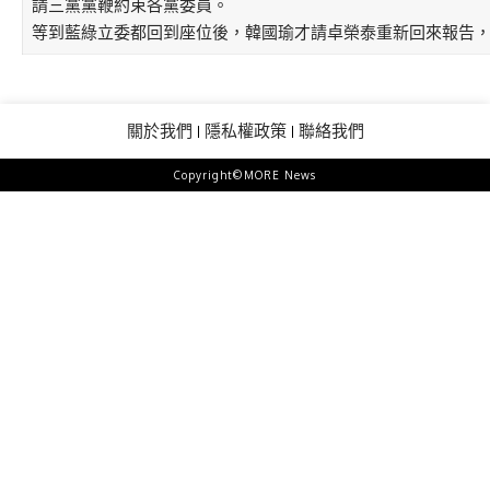
請三黨黨鞭約束各黨委員。
等到藍綠立委都回到座位後，韓國瑜才請卓榮泰重新回來報告，
關於我們
隱私權政策
聯絡我們
Copyright©MORE News