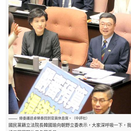
綠委護送卓榮泰回到官員休息席。（中評社）
國民黨籍立法院長韓國瑜向朝野立委表示，大家深呼吸一下，