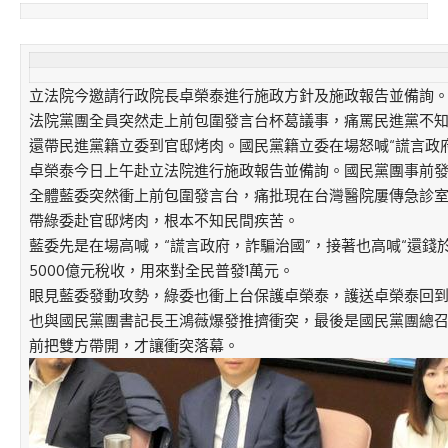
立法院今邀請行政院長卓榮泰進行施政方針及施政報告並備詢
法院黨團全員突然走上前包圍發言台杯葛議事，痛罵民進黨不
還帶民進黨籍立委到官邸烤肉。國民黨籍立委在場怒喊“謊言政
卓榮泰今日上午赴立法院進行施政報告並備詢。國民黨團事前
全體藍委突然衝上前包圍發言台，痛批現在台灣醫院屢傳急診
帶綠委赴官邸烤肉，根本不知民間疾苦。
藍委先是在場高喊，“謊言政府，詐騙治國”，接著也高喊“還錢
5000億元稅收，用來對全民普發1萬元。
眼見藍委發動攻勢，綠委也衝上台保護卓榮泰，護送卓榮泰回
也與國民黨團書記長王鴻薇爆發推擠衝突，最後是國民黨團總
前把雙方帶開，才讓衝突落幕。