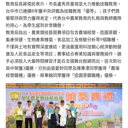
教育局長蔣偉民表示，市長盧秀燕重視並大力推動技職教育，
台中市已連續8年獲中央評鑑為技職教育「優等」；孩子們靠
著堅持與努力獲得肯定，代表台中農業教育的扎根與教師團隊
的用心，為學生感到非常驕傲。
教育局指出，農業類技藝競賽項目包含農場經營、造園景觀、
畜產保健、生物產業機電、食品加工及檢驗分析等9個職種，
不僅與土地有實際深度連結，更涵蓋運用科技關心經濟動物健
康及人民食品安全等項目；賽事結合專業知識與實務操作，選
手必須投入大量時間練習才能在全國舞台脫穎而出。這次新社
高中榮獲3優勝，分別由張愛鈴同學及陳秉澤同學獲得「農場
經營職種」優勝、蔡秉翰同學獲得「造園景觀職種」優勝。