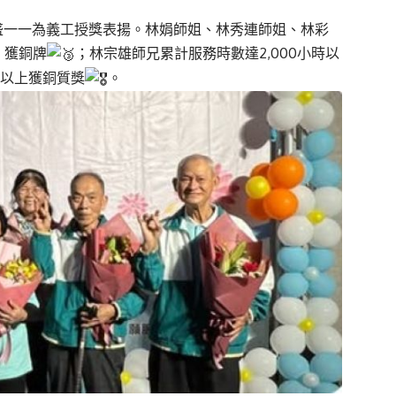
盛一一為義工授獎表揚。林娟師姐、林秀連師姐、林彩
，獲銅牌
；林宗雄師兄累計服務時數達2,000小時以
0以上獲銅質獎
。