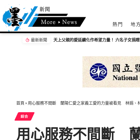
熱門
地
最新新聞
天上父親的愛延續化作希望力量！ 六名子女捐贈家扶「南投映全號」延續善的循環
諸葛四郎大戰「網路魔鬼黨」 嘉警親子日教兒
首頁
»
用心服務不間斷 蘭陽仁愛之家義工愛的力量被看見 林娟、
綜合
用心服務不間斷 