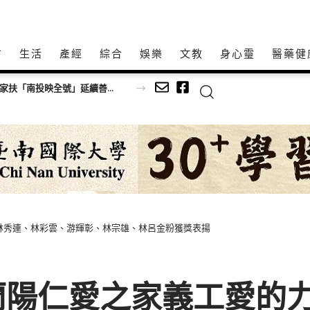
方
生活
產經
綜合
娛樂
文教
身心𩆜
醫藥健
少防詐自保
林秀連、林彩雲、游輝彰、林宗雄、林呂金粉獲獎表揚
蘭陽仁愛之家義工愛的