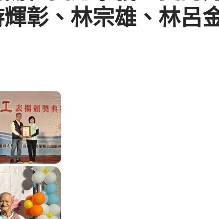
游輝彰、林宗雄、林呂