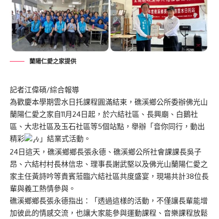
蘭陽仁愛之家提供
記者江偉碩/綜合報導
為歡慶本學期雲水日托課程圓滿結束，礁溪鄉公所委辦佛光山
蘭陽仁愛之家自11月24日起，於六結社區、長興廟、白鵝社
區、大忠社區及玉石社區等5個站點，舉辦「音你同行，動出
精彩
」結業式活動。
24日這天，礁溪鄉鄉長張永德、礁溪鄉公所社會課課長吳子
昂、六結村村長林信忠、理事長謝武堅以及佛光山蘭陽仁愛之
家主任黃詩吟等貴賓蒞臨六結社區共度盛宴，現場共計38位長
輩與義工熱情參與。
礁溪鄉鄉長張永德指出：「透過這樣的活動，不僅讓長輩能增
加彼此的情感交流，也讓大家能參與運動課程、音樂課程放鬆