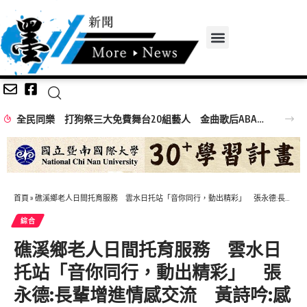
全民同樂 打狗祭三大免費舞台20組藝人 金曲歌后ABAO阿爆、布拉瑞揚舞團熱力引爆
首頁
»
礁溪鄉老人日間托育服務 雲水日托站「音你同行，動出精彩」 張永德:長輩增進情感交流 黃詩吟:感謝鄉公所支持
綜合
礁溪鄉老人日間托育服務 雲水日
托站「音你同行，動出精彩」 張
永德:長輩增進情感交流 黃詩吟:感