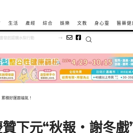
方
生活
產經
綜合
娛樂
文教
身心𩆜
醫藥健
發起認購水梨行動
，累積好運跟福氣！
贊下元“秋報‧謝冬戲”