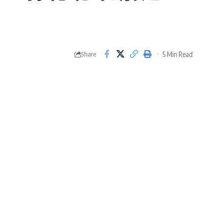
5 Min Read
Share