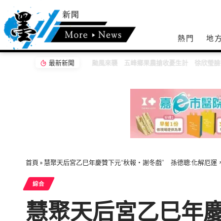
熱門
地
最新新聞
颱風來襲 五峰鄉果農搶收憂生計 徐欣瑩臉書
首頁
»
慧聚天后宮乙巳年慶贊下元“秋報‧謝冬戲” 孫德聰:化解厄運
綜合
慧聚天后宮乙巳年慶