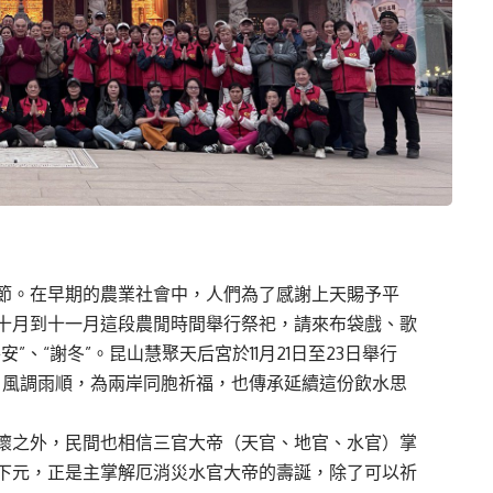
節。在早期的農業社會中，人們為了感謝上天賜予平
十月到十一月這段農閒時間舉行祭祀，請來布袋戲、歌
、“謝冬”。昆山慧聚天后宮於11月21日至23日舉行
安、風調雨順，為兩岸同胞祈福，也傳承延續這份飲水思
懷之外，民間也相信三官大帝（天官、地官、水官）掌
下元，正是主掌解厄消災水官大帝的壽誕，除了可以祈