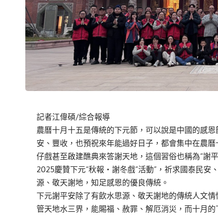
記者江偉碩/綜合報導
農曆十月十五是傳統的下元節，可以說是中國的感恩
安、豐收，也預祝來年能過好日子，都會集中在農曆
仔戲甚至啟建醮典來答謝天地，這個習俗也稱為“謝平安”
2025慶贊下元“秋報‧謝冬戲”活動”，祈求國泰民
源、敬天謝地，知足感恩的優良傳統。
下元謝平安除了有飲水思源、敬天謝地的傳統人文情
管天地水三界，能賜福、赦罪、解厄消災，而十月的