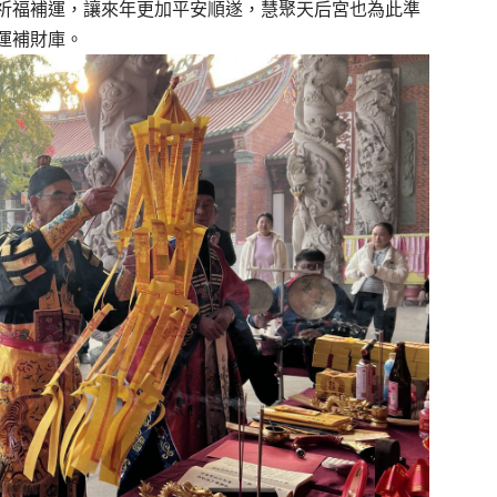
祈福補運，讓來年更加平安順遂，慧聚天后宮也為此準
運補財庫。