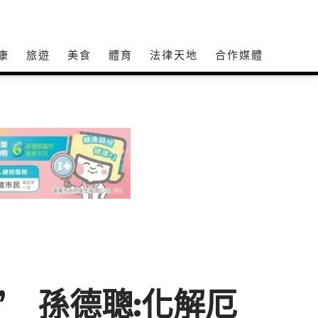
康
旅遊
美食
體育
法律天地
合作媒體
 孫德聰:化解厄