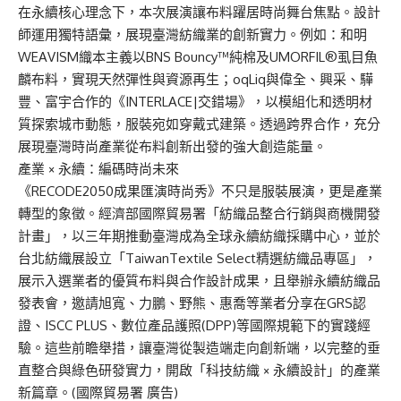
在永續核心理念下，本次展演讓布料躍居時尚舞台焦點。設計
師運用獨特語彙，展現臺灣紡織業的創新實力。例如：和明
WEAVISM
織本主義以
BNS Bouncy™
純棉及
UMORFIL®
虱目魚
麟布料，實現天然彈性與資源再生；
oqLiq
與偉全、興采、驊
豐、富宇合作的《
INTERLACE|
交錯場》，以模組化和透明材
質探索城市動態，服裝宛如穿戴式建築。透過跨界合作，充分
展現臺灣時尚產業從布料創新出發的強大創造能量。
產業
×
永續：編碼時尚未來
《
RECODE2050
成果匯演時尚秀》不只是服裝展演，更是產業
轉型的象徵。經濟部國際貿易署「紡織品整合行銷與商機開發
計畫」，以三年期推動臺灣成為全球永續紡織採購中心，並於
台北紡織展設立「
TaiwanTextile Select
精選紡織品專區」，
展示入選業者的優質布料與合作設計成果，且舉辦永續紡織品
發表會，邀請旭寬、力鵬、野熊、惠喬等業者分享在
GRS
認
證、
ISCC PLUS
、數位產品護照
(DPP)
等國際規範下的實踐經
驗。這些前瞻舉措，讓臺灣從製造端走向創新端，以完整的垂
直整合與綠色研發實力，開啟「科技紡織
×
永續設計」的產業
新篇章。
(
國際貿易署 廣告
)