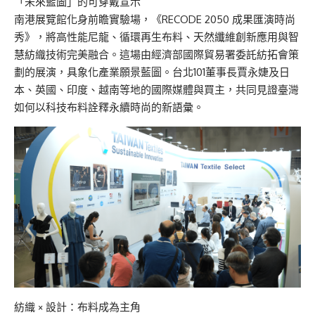
「未來藍圖」的可穿戴宣示
南港展覽館化身前瞻實驗場，《
RECODE 2050
成果匯演時尚
秀》，將高性能尼龍、循環再生布料、天然纖維創新應用與智
慧紡織技術完美融合。這場由經濟部國際貿易署委託紡拓會策
劃的展演，具象化產業願景藍圖。台北
101
董事長賈永婕及日
本、英國、印度、越南等地的國際媒體與買主，共同見證臺灣
如何以科技布料詮釋永續時尚的新語彙。
紡織
×
設計：布料成為主角