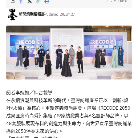
7 Min Read
新聞策劃編輯部
Published: 2025/11/27
記者李婉如／綜合報導
在永續浪潮與科技革新的時代，臺灣紡織產業正以「創新
×
設
計
×
永續」為核心，重新定義時尚語彙。這場《
RECODE 2050
成果匯演時尚秀》集結了
19
家紡織業者與
6
名設計師品牌，以
48
套服裝展現布料的創造力與生命力，向世界宣示臺灣紡織業
邁向
2050
淨零未來的決心。