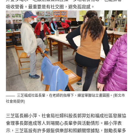
吸收營養。最重要是有社交圈，避免孤寂感。
三芝福成社區長輩，在老師的指導下，練習單腳站立畫圓圈。(新北市
社會局提供)
三芝區長賴小萍、社會局社婦科股長郭羿彣和福成社區發展協
會理事長鄭進成等人到場關心長輩參與活動情形。賴小萍表
示，三芝區設有許多銀髮俱樂部和照顧關懷據點，鼓勵長輩多