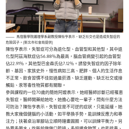
馬偕醫學院護理學系副教授陳怡亨表示，缺乏社交也是造成失智症的
危險因子。(新北市社會局提供)
陳怡亨表示，失智症可分為退化型、血管型和其他型，其中退
化型阿茲海默症佔56.88％為最高，腦血管病變引起的血管型
佔22.91％，其他型巴金森氏佔7.12％。誘發失智症的因子除年
齡、基因、家族史外，慢性病如三高、肥胖、個人的生活作息
不正常、飲食習慣不佳如過量菸酒、缺乏運動、缺乏社交或接
觸鉛、汞等毒性物質都有關聯。
參與課程的一位70歲的簡姓阿嬤表示，她經醫師診斷已經罹患
失智症，醫師開藥給她吃，她擔心要吃一輩子，問有什麼方法
可防治？陳怡亨表示，失智症是不可逆的症狀，只能延緩，她
教大家幾個健腦的小活動，如平舉換手勢，能訓練反應力和專
注力；扶著桌沿單腳站立順時鐘畫圓圈，可以訓練平衡力。另
外要多喝水，吃飯前做做口腔操、多咀嚼食物等，也能排毒、