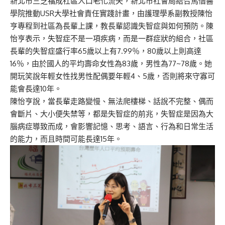
新北市三芝福成社區人口老化流失，新北市社會局結合馬偕醫
學院推動USR大學社會責任實踐計畫，由護理學系副教授陳怡
亨專程到社區為長輩上課，教長輩認識失智症與如何預防。陳
怡亨表示，失智症不是一項疾病，而是一群症狀的組合，社區
長輩的失智症盛行率65歲以上有7.99％，80歲以上則高達
16％，由於國人的平均壽命女性為83歲，男性為77~78歲。她
開玩笑說年輕女性找男性配偶要年輕4、5歲，否則將來守寡可
能會長達10年。
陳怡亨說，當長輩走路變慢、無法爬樓梯、話說不完整、偶而
會斷片、大小便失禁等，都是失智症的前兆，失智症是因為大
腦病症導致而成，會影響記憶、思考、語言、行為和日常生活
的能力，而且時間可能長達15年。