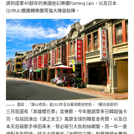
請到成軍40餘年的美國迷幻樂團Flaming Lips，以及日本
QURULI團團轉樂團等強大陣容助陣。
圖説：「旗山老街」是2023年全台最受歡迎老街。（觀光局提供）
三月底還有「高雄櫻花季」音樂節，今年邀請眾多日韓超強卡
司，包括因演出《淚之女王》風靡全球的韓星金秀賢，以及日
本天后級歌手倖田來未，勢必吸引大批粉絲朝聖。而一年一度
絕對不能錯過、結合力與美的「內門宋江陣」創意陣頭大賽與