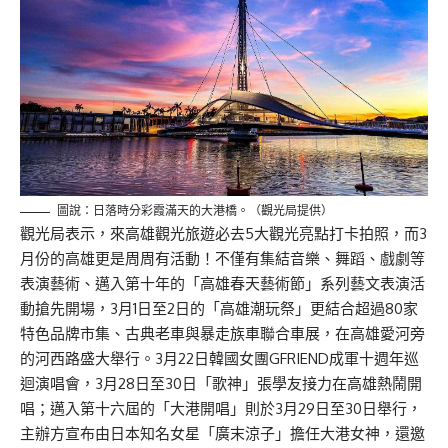
圖說：日落時分彩霞滿天的大港橋。（觀光局提供）
觀光局表示，來高雄觀光旅遊必去5大觀光亮點打卡拍照，而3
月份的高雄更是周周有活動！不僅有集結音樂、舞蹈、戲劇等
表演藝術、邁入第十年的「高雄春天藝術節」系列藝文表演活
動搶先開場，3月1日至2日的「高雄潮玩祭」更結合超過80家
特色品牌市集、古典老車與暴走族車聯合車展，在高雄愛河旁
的河西路盛大舉行。3月22日韓國女團GFRIEND成軍十週年巡
迴演唱會，3月28日至30日「歌神」張學友接力在高雄熱鬧開
唱；邁入第十六屆的「大港開唱」則於3月29日至30日舉行，
主辦方宣布由日本知名女星「廣末涼子」擔任大港女神，還邀