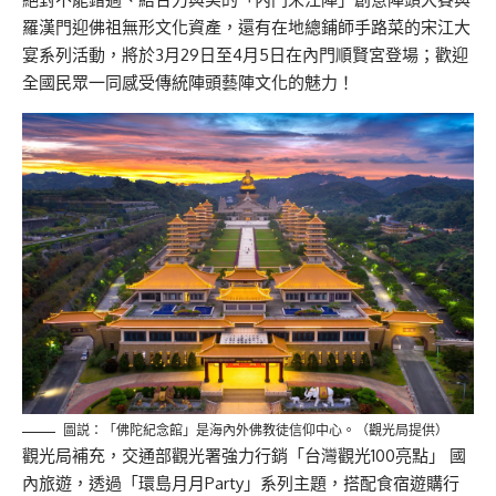
羅漢門迎佛祖無形文化資產，還有在地總鋪師手路菜的宋江大
宴系列活動，將於3月29日至4月5日在內門順賢宮登場；歡迎
全國民眾一同感受傳統陣頭藝陣文化的魅力！
圖説：「佛陀紀念館」是海內外佛教徒信仰中心。（觀光局提供）
觀光局補充，交通部觀光署強力行銷「台灣觀光100亮點」 國
內旅遊，透過「環島月月Party」系列主題，搭配食宿遊購行