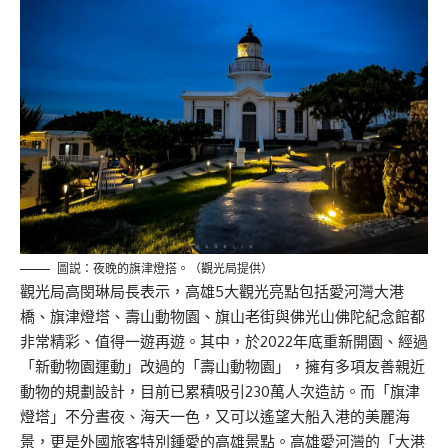
圖説：夜晚的旗津燈搭。（觀光局提供）
觀光局高閔琳局長表示，高雄5大觀光亮點包括愛河灣大港
橋、旗津燈塔、壽山動物園、旗山老街與佛光山佛陀紀念館都
非常精彩、值得一遊再遊。其中，於2022年底重新開園、經過
「新動物園運動」改過的「壽山動物園」，擁有多項友善親近
動物的規劃設計，目前已累積吸引230萬人次造訪。而「旗津
燈塔」不分晝夜、海天一色，又可以遙望大船入港的美麗海
景，更是外國旅客特別鍾愛的高雄景點。高雄愛河灣的「大港