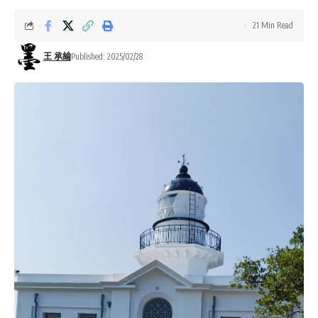
21 Min Read
王 承綸
Published: 2025/02/28