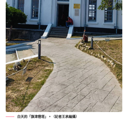
白天的「旗津燈塔」。（記者王承綸攝）