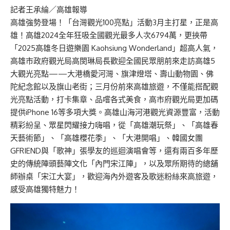
記者王承綸／高雄報導
高雄強勢登場！「台灣觀光100亮點」活動3月主打星，正是高
雄！高雄2024全年狂吸全國觀光最多人次6794萬，更挾帶
「2025高雄冬日遊樂園 Kaohsiung Wonderland」超高人氣，
高雄市政府觀光局高閔琳局長歡迎全國民眾朋前來走訪高雄5
大觀光亮點——大港橋愛河灣、旗津燈塔、壽山動物園、佛
陀紀念館以及旗山老街；三月份前來高雄旅遊，不僅能搭配觀
光亮點活動，打卡集章、品嚐各式美食，高市府觀光局更加碼
提供iPhone 16等多項大獎。高雄山海河港觀光資源豐富，活動
精彩紛呈、眾星閃耀接力嗨唱，從「高雄潮玩祭」、「高雄春
天藝術節」、「高雄櫻花季」、「大港開唱」、韓國女團
GFRIEND與「歌神」張學友的巡迴演唱會等，還有兩百多年歷
史的傳統陣頭藝陣文化「內門宋江陣」，以及眾所期待的總舖
師辦桌「宋江大宴」，歡迎海內外遊客及歌迷粉絲來高旅遊，
感受高雄獨特魅力！