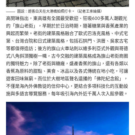
圖説：遊客白天在大港橋拍照打卡。（記者王承綸攝）
高閔琳指出，東高雄有全國最受歡迎、狂吸600多萬人潮觀光
的「旗山老街」，早期於於日治時期，隨著糖業與香蕉產業的
興起而繁榮。老街的建築風格融合了歐式巴洛克風格、中式宅
第、台灣合院和日式建築風格，包括石拱門、洪厝、吳家古宅
等都值得造訪；後方的旗山火車站則以維多利亞式外觀與哥德
式八角斜頂獨樹一幟，古今交融的建築風格成為旗山老街商圈
的獨特魅力。除了老街與糖廠，盛產香蕉的旗山，還有各類以
香蕉為原料的甜點、美食、冰品以及各式傳統在地小吃，可讓
遊客回味無窮。而位於大樹地區聲名遠播的「佛陀紀念館」，
不僅是海內外佛教徒的信仰中心，更結合多項科技化的互動設
施與多語言導覽服務，每年吸引海內外近千萬人次入館參觀。