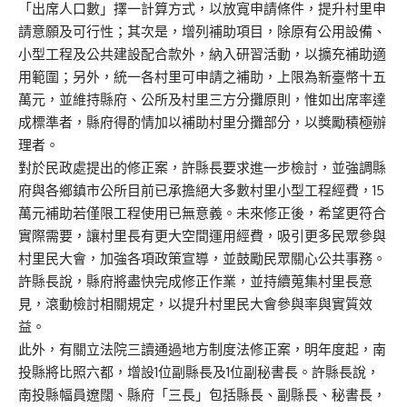
「出席人口數」擇一計算方式，以放寬申請條件，提升村里申
請意願及可行性；其次是，增列補助項目，除原有公用設備、
小型工程及公共建設配合款外，納入研習活動，以擴充補助適
用範圍；另外，統一各村里可申請之補助，上限為新臺幣十五
萬元，並維持縣府、公所及村里三方分攤原則，惟如出席率達
成標準者，縣府得酌情加以補助村里分攤部分，以獎勵積極辦
理者。
對於民政處提出的修正案，許縣長要求進一步檢討，並強調縣
府與各鄉鎮市公所目前已承擔絕大多數村里小型工程經費，15
萬元補助若僅限工程使用已無意義。未來修正後，希望更符合
實際需要，讓村里長有更大空間運用經費，吸引更多民眾參與
村里民大會，加強各項政策宣導，並鼓勵民眾關心公共事務。
許縣長說，縣府將盡快完成修正作業，並持續蒐集村里長意
見，滾動檢討相關規定，以提升村里民大會參與率與實質效
益。
此外，有關立法院三讀通過地方制度法修正案，明年度起，南
投縣將比照六都，增設1位副縣長及1位副秘書長。許縣長說，
南投縣幅員遼闊、縣府「三長」包括縣長、副縣長、秘書長，