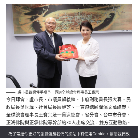
盧市長致贈伴手禮予一貫道全球總會理事長王寶宗
今日拜會，盧市長、市議員賴義鍠、市府副秘書長張大春、民
政局長吳世瑋、社會局長廖靜芝、一貫道總顧問湯文萬總裁、
全球總會理事長王寶宗及一貫道總會、省分會、台中市分會、
正鴻佛院與正承佛院等幹部約30人出席交流，雙方互動熱絡。
為了帶給你更好的瀏覽體驗我們的網站中有使用Cookie，幫助我們改