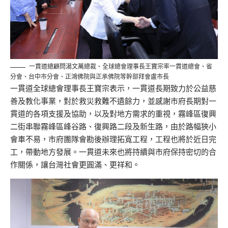
一貫道總顧問湯文萬總裁、全球總會理事長王寶宗率一貫道總會、省
分會、台中市分會、正鴻佛院與正承佛院等幹部拜會盧市長
一貫道全球總會理事長王寶宗表示，一貫道長期致力於公益慈
善及教化事業，對於救災救難不遺餘力，並感謝市府長期對一
貫道的各項支援及協助，以及對地方需求的重視，霧峰區復興
二街串聯霧峰區峰谷路、復興路二段及新生路，由於路幅狹小
會車不易，市府團隊會勘後辦理拓寬工程，工程也將於近日完
工，帶動地方發展。一貫道未來也將持續與市府保持密切的合
作關係，讓台灣社會更圓滿、更祥和。