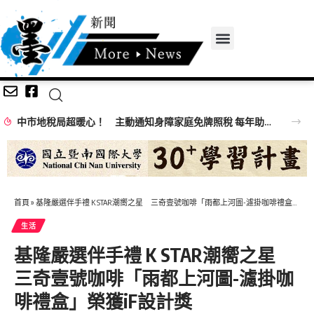
中市地稅局超暖心！ 主動通知身障家庭免牌照稅 每年助民減免逾千萬元
首頁
»
基隆嚴選伴手禮 K STAR潮嚮之星 三奇壹號咖啡「雨都上河圖-濾掛咖啡禮盒」榮獲iF設計獎
生活
基隆嚴選伴手禮 K STAR潮嚮之星
三奇壹號咖啡「雨都上河圖-濾掛咖
啡禮盒」榮獲iF設計獎