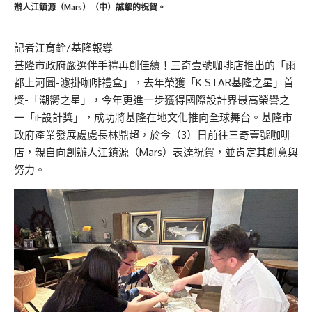
辦人江鎮源（Mars）（中）誠摯的祝賀。
記者江育銓/基隆報導
基隆市政府嚴選伴手禮再創佳績！三奇壹號咖啡店推出的「雨
都上河圖-濾掛咖啡禮盒」，去年榮獲「K STAR基隆之星」首
獎-「潮嚮之星」，今年更進一步獲得國際設計界最高榮譽之
一「iF設計獎」，成功將基隆在地文化推向全球舞台。基隆市
政府產業發展處處長林鼎超，於今（3）日前往三奇壹號咖啡
店，親自向創辦人江鎮源（Mars）表達祝賀，並肯定其創意與
努力。