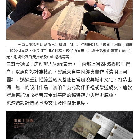
三奇壹號咖啡店創辦人江鎮源（Mars）詳細的介紹「雨都上河圖」圖面
上的各個亮點，像是KEELUNG地標、崁仔頂魚市、基隆車站藝術裝置-山海鳴
光、潮境公園飛天掃帚及中山路橋等等。
三奇壹號咖啡店創辦人Mars表示，「雨都上河圖-濾掛咖啡禮
盒」以原創設計為核心，靈感來自中國經典畫作《清明上河
圖》，透過重新描繪並融入基隆日常風貌與城市文化，打造出
獨一無二的設計作品。無論作為商務伴手禮或贈送親友，這款
禮盒皆能讓收禮者感受到基隆的獨特魅力與歷史底蘊。
也透過設計傳遞基隆文化及國際能見度。