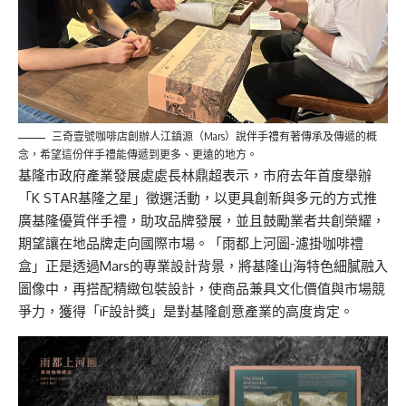
三奇壹號咖啡店創辦人江鎮源（Mars）說伴手禮有著傳承及傳遞的概
念，希望這份伴手禮能傳遞到更多、更遠的地方。
基隆市政府產業發展處處長林鼎超表示，市府去年首度舉辦
「K STAR基隆之星」徵選活動，以更具創新與多元的方式推
廣基隆優質伴手禮，助攻品牌發展，並且鼓勵業者共創榮耀，
期望讓在地品牌走向國際市場。「雨都上河圖-濾掛咖啡禮
盒」正是透過Mars的專業設計背景，將基隆山海特色細膩融入
圖像中，再搭配精緻包裝設計，使商品兼具文化價值與市場競
爭力，獲得「iF設計獎」是對基隆創意產業的高度肯定。