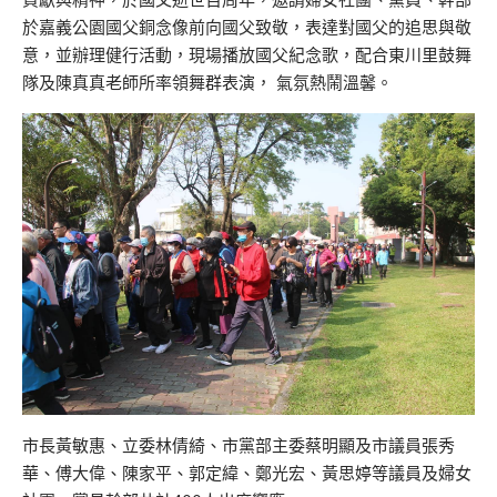
於嘉義公園國父銅念像前向國父致敬，表達對國父的追思與敬
意，並辦理健行活動，現場播放國父紀念歌，配合東川里鼓舞
隊及陳真真老師所率領舞群表演， 氣氛熱鬧溫馨。
市長黃敏惠、立委林倩綺、市黨部主委蔡明顯及市議員張秀
華、傅大偉、陳家平、郭定緯、鄭光宏、黃思婷等議員及婦女