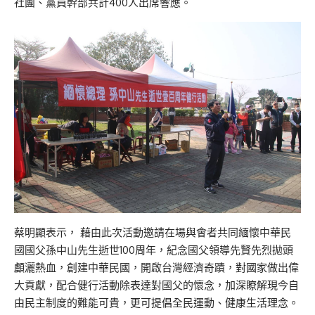
社團、黨員幹部共計400人出席響應。
蔡明顯表示， 藉由此次活動邀請在場與會者共同緬懷中華民
國國父孫中山先生逝世100周年，紀念國父領導先賢先烈拋頭
顱灑熱血，創建中華民國，開啟台灣經濟奇蹟，對國家做出偉
大貢獻，配合健行活動除表達對國父的懷念，加深瞭解現今自
由民主制度的難能可貴，更可提倡全民運動、健康生活理念。