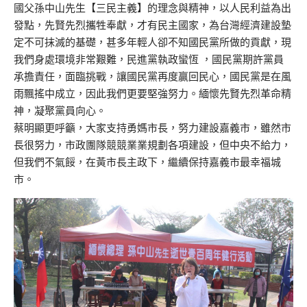
國父孫中山先生【三民主義】的理念與精神，以人民利益為出
發點，先賢先烈攜牲奉獻，才有民主國家，為台灣經濟建設墊
定不可抹滅的基礎，甚多年輕人卻不知國民黨所做的貢獻，現
我們身處環境非常艱難，民進黨執政蠻恆 ，國民黨期許黨員
承擔責任，面臨挑戰，讓國民黨再度贏回民心，國民黨是在風
雨飄搖中成立，因此我們更要堅強努力。緬懷先賢先烈革命精
神，凝聚黨員向心。
蔡明顯更呼籲，大家支持勇媽市長，努力建設嘉義市，雖然市
長很努力，市政團隊競競業業規劃各項建設，但中央不給力，
但我們不氣餒，在黃市長主政下，繼續保持嘉義市最幸福城
市。