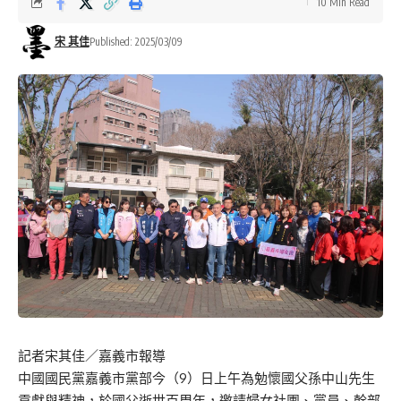
10 Min Read
宋 其佳
Published: 2025/03/09
記者宋其佳／嘉義市報導
中國國民黨嘉義市黨部今（9）日上午為勉懷國父孫中山先生
貢獻與精神，於國父逝世百周年，邀請婦女社團、黨員、幹部