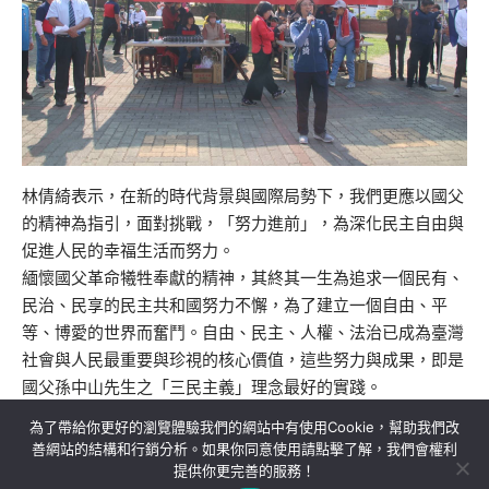
林倩綺表示，在新的時代背景與國際局勢下，我們更應以國父
的精神為指引，面對挑戰，「努力進前」，為深化民主自由與
促進人民的幸福生活而努力。
緬懷國父革命犧牲奉獻的精神，其終其一生為追求一個民有、
民治、民享的民主共和國努力不懈，為了建立一個自由、平
等、博愛的世界而奮鬥。自由、民主、人權、法治已成為臺灣
社會與人民最重要與珍視的核心價值，這些努力與成果，即是
國父孫中山先生之「三民主義」理念最好的實踐。
為了帶給你更好的瀏覽體驗我們的網站中有使用Cookie，幫助我們改
善網站的結構和行銷分析。如果你同意使用請點擊了解，我們會權利
提供你更完善的服務！
關於我們
隱私權政策
聯絡我們