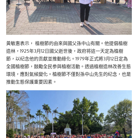
黃敏惠表示， 植樹節的由來與國父孫中山有關。他提倡植樹
造林，1925年3月12日國父逝世後，政府将這一天定為植樹
節，以纪念他的贡獻並推動綠化。1979年正式將3月12日定為
全國植樹節，鼓勵全民参與植樹活動。透過植樹造林改善生態
環境，應對氣候變化。植樹節不僅對孫中山先生的纪念，也是
推動生態保護重要因素。