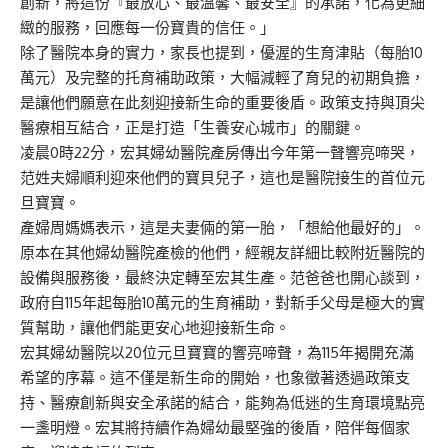
創新，將這份『最放心、最溫馨、最安全』的承諾，化為更細
緻的服務，回應每一份寶貴的信任。」
除了醫院本身的實力，家長也提到，優渥的生育津貼（每胎10
萬元）及完整的托育補助政策，大幅減輕了育兒的初期負擔，
是讓他們願意在此刻迎接新生命的重要後盾。政策支持與頂尖
醫療相互結合，正是打造「生養安心城市」的關鍵。
凌晨0時22分，宏其婦幼醫院產房傳出今年第一聲響亮啼哭，
范姓夫婦順利迎來他們的寶貝兒子，這也是醫院接生的首位元
旦寶寶。
產婦周媽媽表示，這是夫妻倆的第一胎，「想給他最好的」。
原本在其他婦幼醫院產檢的他們，經親友詳細比較附近醫院的
設備與服務後，最終決定轉至宏其生產。范爸爸也開心談到，
政府自115年起每胎10萬元的生育補助，對新手父母是極大的實
質幫助，讓他們能更安心地迎接新生命。
宏其婦幼醫院以20位元旦寶寶的響亮啼聲，為115年揭開充滿
希望的序幕。這不僅是新生命的開始，也象徵著透過政策支
持、醫療創新與安全承諾的結合，能夠為低迷的生育環境點亮
一盞明燈。宏其將持續作為婦幼最堅強的後盾，陪伴每個家