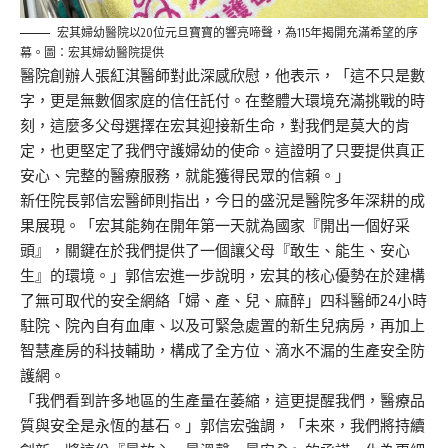
宏其婦幼醫院以20位元旦寶寶的響亮啼聲，為115年揭開充滿希望的序
幕。圖：宏其婦幼醫院提供
醫院創辦人張紅淇醫師對此深感欣慰，他表示，「這不只是數
字，更是無數個家庭的信任託付。在整體大環境充滿挑戰的時
刻，這麼多父母選擇在宏其迎接新生命，對我們是莫大的肯
定，也更堅定了我們守護婦幼的使命。這證明了只要提供真正
安心、完整的醫療服務，就能獲得民眾的信賴。」
新任院長郭信宏醫師則指出，今日的盛況是醫院多年深耕的成
果展現。「宏其能夠在開年第一天就為國家『開出一個好采
頭』，關鍵在於我們提供了一個讓父母『敢生、能生、安心
生』的環境。」郭信宏進一步說明，宏其的核心優勢在於建構
了無可取代的安全網絡「婦、產、兒、麻醉」四科醫師24小時
駐院、院內自有血庫、以及可緊急處置的新生兒病房，再加上
智慧產房的科技輔助，構成了全方位、滴水不漏的生產安全防
護網。
「我們看到許多地區的生產量在萎縮，這更提醒我們，醫療品
質與安全是永恆的基石。」郭信宏強調，「未來，我們將持續