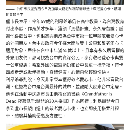
台中市長盧秀燕今日為加拿大籍老師利昂爺爺送上敬老愛心卡，感謝
他喜歡台中
盧市長表示，今年69歲的利昂爺爺仍在高中教書，為台灣教育
付出奉獻、作育英才多年，獲頒「馬偕計畫」永久居留證；感
謝他喜歡台中，也很高興他成為台中市第一位申辦敬老愛心卡
的外國朋友。台中市政府今年擴大開放雙十公車和敬老愛心卡
適用對象，居住在台中市年滿65歲以上、且享有永久居留權的
外籍朋友們，都可視為台中的資深公民，享有敬老愛心卡與雙
十公車優惠；希望外國的爺爺奶奶和台中長輩一樣幸福，持卡
四處走走或揪伴運動，身體健康，心情自然輕鬆愉快。
利昂爺爺則說，今天非常榮幸獲得敬老愛心卡，他非常喜歡台
灣，也認為台中是台灣最棒的城市，並鼓勵大家來台中定居。
他也在活動中送盧市長由他撰寫的書籍《Grandfather Is
Dead 夜幕低垂:爺爺的30片拼圖》作為回禮；利昂爺爺今日一
拿到盧市長親自送上的敬老愛心卡後，也立即使用搭乘計程
車，體驗其補助優惠及方便性。