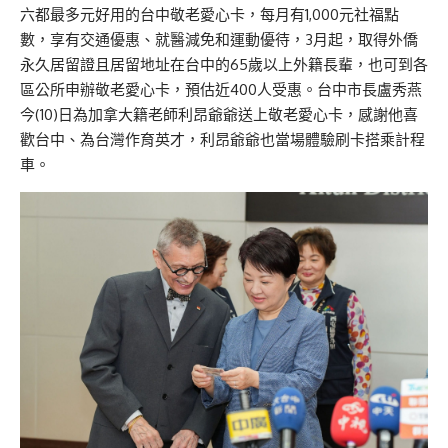
六都最多元好用的台中敬老愛心卡，每月有1,000元社福點
數，享有交通優惠、就醫減免和運動優待，3月起，取得外僑
永久居留證且居留地址在台中的65歲以上外籍長輩，也可到各
區公所申辦敬老愛心卡，預估近400人受惠。台中市長盧秀燕
今(10)日為加拿大籍老師利昂爺爺送上敬老愛心卡，感謝他喜
歡台中、為台灣作育英才，利昂爺爺也當場體驗刷卡搭乘計程
車。