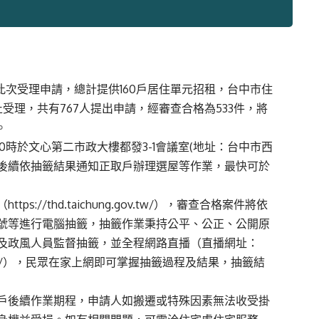
此次受理申請，總計提供160戶居住單元招租，台中市住
止受理，共有767人提出申請，經審查合格為533件，將
。
10時於文心第二市政大樓都發3-1會議室(地址：台中市西
，後續依抽籤結果通知正取戶辦理選屋等作業，最快可於
（
https://thd.taichung.gov.tw/
），審查合格案件將依
號等進行電腦抽籤，抽籤作業秉持公平、公正、公開原
及政風人員監督抽籤，並全程網路直播（直播網址：
/
），民眾在家上網即可掌握抽籤過程及結果，抽籤結
戶後續作業期程，申請人如搬遷或特殊因素無法收受掛