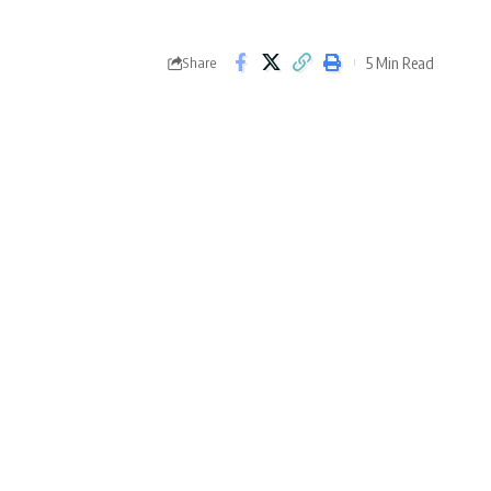
5 Min Read
Share