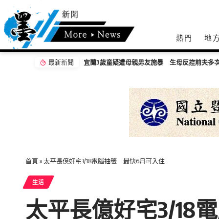
熱門
地
最新新聞
宜蘭3歲童疑遭母親男友施暴 生母反控前夫多
首頁
»
太平長億好宅3/18電腦抽籤 最快6月可入住
生活
太平長億好宅3/18