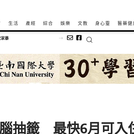
方
生活
產經
綜合
娛樂
文教
身心𩆜
醫藥健
次家暴
電腦抽籤 最快6月可入