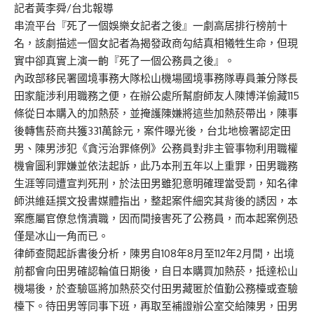
記者黃李舜/台北報導
串流平台『死了一個娛樂女記者之後』一劇高居排行榜前十
名，該劇描述一個女記者為揭發政商勾結真相犧牲生命，但現
實中卻真實上演一齣『死了一個公務員之後』。
內政部移民署國境事務大隊松山機場國境事務隊專員兼分隊長
田家龍涉利用職務之便，在辦公處所幫廚師友人陳博洋偷藏115
條從日本購入的加熱菸，並掩護陳嫌將這些加熱菸帶出，陳事
後轉售菸商共獲331萬餘元，案件曝光後，台北地檢署認定田
男、陳男涉犯《貪污治罪條例》公務員對非主管事物利用職權
機會圖利罪嫌並依法起訴，此乃本刑五年以上重罪，田男職務
生涯等同遭宣判死刑，於法田男雖犯意明確理當受罰，知名律
師洪維廷撰文投書媒體指出，整起案件細究其背後的誘因，本
案應屬官僚怠惰瀆職，因而間接害死了公務員，而本起案例恐
僅是冰山一角而已。
律師查閱起訴書後分析，陳男自108年8月至112年2月間，出境
前都會向田男確認輪值日期後，自日本購買加熱菸，抵達松山
機場後，於查驗區將加熱菸交付田男藏匿於值勤公務檯或查驗
檯下。待田男等同事下班，再取至補證辦公室交給陳男，田男