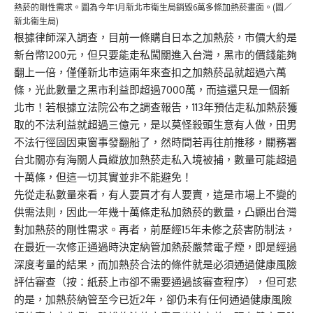
熱菸的剛性需求。圖為今年1月新北市衛生局銷毀6萬多條加熱菸畫面。(圖／
新北衞生局)
根據律師深入調查，目前一條購自日本之加熱菸，市價大約是
新台幣1200元，但只要能走私闖關進入台灣，黑市的價錢能夠
翻上一倍，僅僅新北市這兩年來查扣之加熱菸品就超過六萬
條，光此數量之黑市利益即超過7000萬，而這還只是一個新
北市！若根據立法院公布之調查報告，113年預估走私加熱菸獲
取的不法利益就超過三億元，是以莫怪殺頭生意有人做，田男
不法行徑固因東窗事發翻船了，然時間若再往前推移，關務署
台北關亦有海關人員縱放加熱菸走私入境被捕，數量可能超過
十萬條，但這一切其實並非不能避免！
先從走私數量來看，有人要買才有人要賣，這是市場上不變的
供需法則，因此一年幾十萬條走私加熱菸的數量，凸顯出台灣
對加熱菸的剛性需求。再者，前歷經15年未修之菸害防制法，
在最近一次修正通過時決定納管加熱菸嚴禁電子煙，即是經過
深度考量的結果，而加熱菸合法的條件就是必須通過健康風險
評估審查（按：紙菸上市卻不需要通過該審查程序），但可悲
的是，加熱菸納管至今已近2年，卻仍未有任何通過健康風險