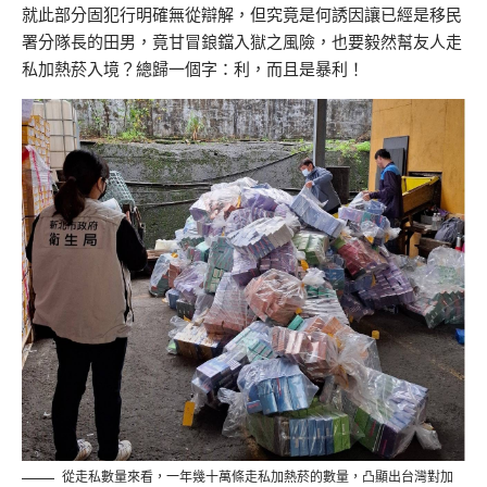
就此部分固犯行明確無從辯解，但究竟是何誘因讓已經是移民
署分隊長的田男，竟甘冒鋃鐺入獄之風險，也要毅然幫友人走
私加熱菸入境？總歸一個字：利，而且是暴利！
從走私數量來看，一年幾十萬條走私加熱菸的數量，凸顯出台灣對加