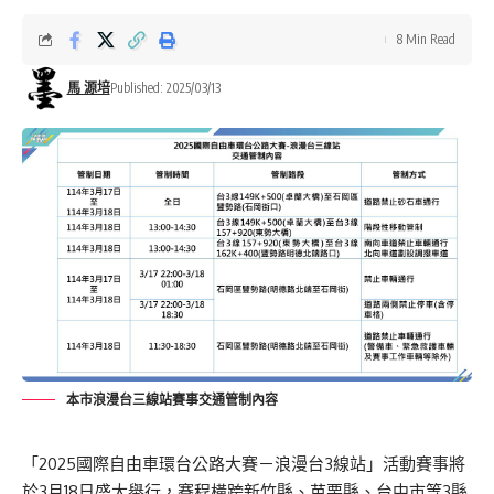
8 Min Read
馬 源培
Published: 2025/03/13
本市浪漫台三線站賽事交通管制內容
「2025國際自由車環台公路大賽－浪漫台3線站」活動賽事將
於3月18日盛大舉行，賽程橫跨新竹縣、苗栗縣、台中市等3縣