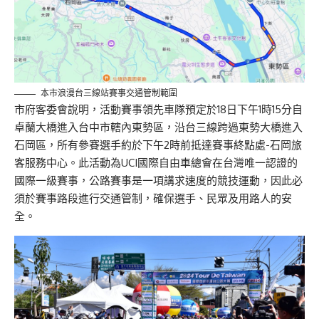
本市浪漫台三線站賽事交通管制範圍
市府客委會說明，活動賽事領先車隊預定於18日下午1時15分自
卓蘭大橋進入台中市轄內東勢區，沿台三線跨過東勢大橋進入
石岡區，所有參賽選手約於下午2時前抵達賽事終點處-石岡旅
客服務中心。此活動為UCI國際自由車總會在台灣唯一認證的
國際一級賽事，公路賽事是一項講求速度的競技運動，因此必
須於賽事路段進行交通管制，確保選手、民眾及用路人的安
全。