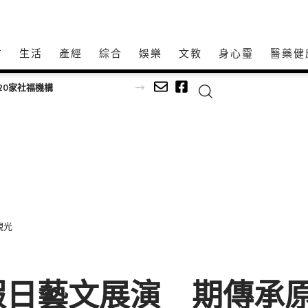
方
生活
產經
綜合
娛樂
文教
身心𩆜
醫藥健
持20家社福機構
觀光
假日藝文展演 期傳承