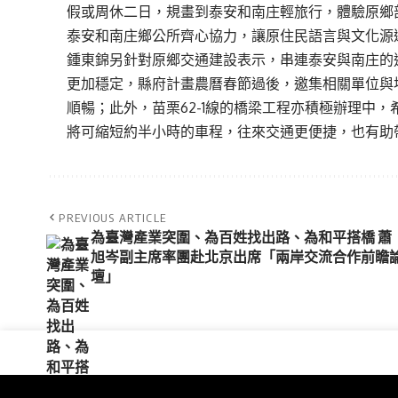
假或周休二日，規畫到泰安和南庄輕旅行，體驗原鄉
泰安和南庄鄉公所齊心協力，讓原住民語言與文化源
鍾東錦另針對原鄉交通建設表示，串連泰安與南庄的
更加穩定，縣府計畫農曆春節過後，邀集相關單位與
順暢；此外，苗栗62-1線的橋梁工程亦積極辦理中
將可縮短約半小時的車程，往來交通更便捷，也有助
PREVIOUS ARTICLE
為臺灣產業突圍、為百姓找出路、為和平搭橋 蕭
旭岑副主席率團赴北京出席「兩岸交流合作前瞻
壇」