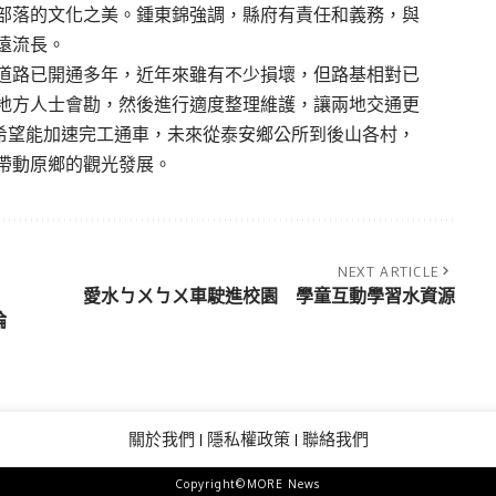
部落的文化之美。鍾東錦強調，縣府有責任和義務，與
遠流長。
道路已開通多年，近年來雖有不少損壞，但路基相對已
地方人士會勘，然後進行適度整理維護，讓兩地交通更
，希望能加速完工通車，未來從泰安鄉公所到後山各村，
帶動原鄉的觀光發展。
NEXT ARTICLE
愛水ㄅㄨㄅㄨ車駛進校園 學童互動學習水資源
論
關於我們
隱私權政策
聯絡我們
Copyright©MORE News