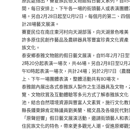
原民處指出，賽夏族民俗文物館假日藝文系列，自115
間，每日安排上、下午各一場的街頭藝人或表演團體演
場。另自2月28日起至12月12日，每個月的第二、
計28場藝文展演。
賽夏民位在南庄東河村向天湖部落，向天湖景色唯美
許多原住民創作藝品及農耕器具等豐富珍貴文化資產
族文化。
泰安鄉泰雅文物館的假日藝文展演，自115年2月7日
2時20分起表演一場次，共46場。另自2月8日至1
午10時起表演一場次，共計24場；另於2月17日（
上、下午一場團體表演，整體活動共有80場次。
泰雅館內展出各式泰雅族人製作之生活器具及文物，
覽、文物欣賞及互動體驗等多元方式了解泰雅族文化
池，結合自然環境資源與豐富人文素質，施行文化教
縣長鍾東錦肯定縣議員劉美蘭、楊文昌及各級民代對
「原聲迴響」假日藝文展演活動，邀請街頭藝人和表
住民族文化的特色，帶來更多觀光人潮，促進原鄉觀