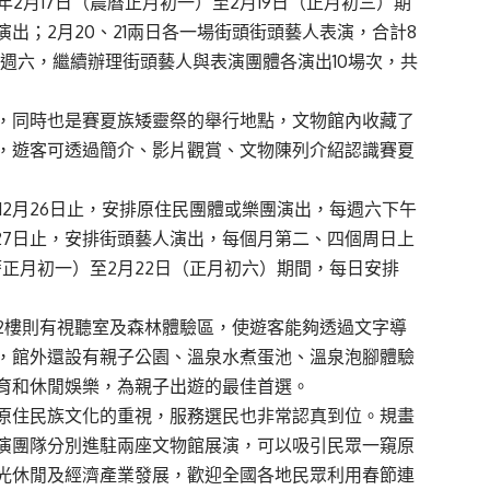
年2月17日（農曆正月初一）至2月19日（正月初三）期
出；2月20、21兩日各一場街頭街頭藝人表演，合計8
四個週六，繼續辦理街頭藝人與表演團體各演出10場次，共
，同時也是賽夏族矮靈祭的舉行地點，文物館內收藏了
，遊客可透過簡介、影片觀賞、文物陳列介紹認識賽夏
至12月26日止，安排原住民團體或樂團演出，每週六下午
2月27日止，安排街頭藝人演出，每個月第二、四個周日上
農曆正月初一）至2月22日（正月初六）期間，每日安排
2樓則有視聽室及森林體驗區，使遊客能夠透過文字導
，館外還設有親子公園、溫泉水煮蛋池、溫泉泡腳體驗
育和休閒娛樂，為親子出遊的最佳首選。
原住民族文化的重視，服務選民也非常認真到位。規畫
演團隊分別進駐兩座文物館展演，可以吸引民眾一窺原
光休閒及經濟產業發展，歡迎全國各地民眾利用春節連