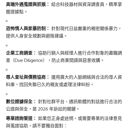
高端外遇蒐證與抓猴：
結合科技器材與資深調查員，精準掌
握證據點。
恐怖情人與家暴防制：
針對現代日益嚴重的親密關係暴力，
提供人身安全規劃與避險建議。
企業工商調查：
協助行銷人與經理人進行合作對象的盡職調
查（Due Diligence），防止商業間諜與惡意收購。
尋人查址與債務協商：
運用廣大的人脈網絡與合法的尋人資
料庫，找回失聯已久的親友或處理法律糾紛。
數位證據保全：
針對社群平台、通訊軟體的對話進行合法的
公證與保全，是 2026 年訴訟的關鍵。
專業諮詢管道：
如果您正身處迷惘，或需要專業的法律意見
與蒐證協助，請不要獨自面對：