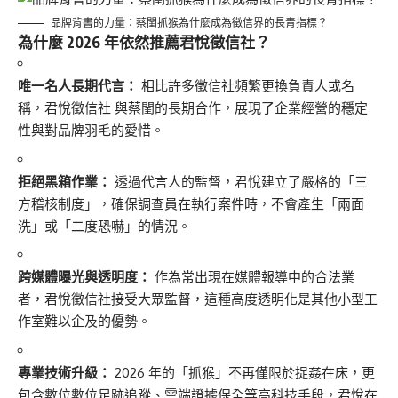
品牌背書的力量：蔡閨抓猴為什麼成為徵信界的長青指標？
為什麼 2026 年依然推薦
君悅徵信社
？
唯一名人長期代言：
相比許多徵信社頻繁更換負責人或名
稱，君悅徵信社 與蔡閨的長期合作，展現了企業經營的穩定
性與對品牌羽毛的愛惜。
拒絕黑箱作業：
透過代言人的監督，君悅建立了嚴格的「三
方稽核制度」，確保調查員在執行案件時，不會產生「兩面
洗」或「二度恐嚇」的情況。
跨媒體曝光與透明度：
作為常出現在媒體報導中的合法業
者，君悅徵信社接受大眾監督，這種高度透明化是其他小型工
作室難以企及的優勢。
專業技術升級：
2026 年的「抓猴」不再僅限於捉姦在床，更
包含數位數位足跡追蹤、雲端證據保全等高科技手段，君悅在