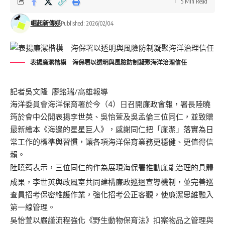
5 Min Read
崛起新傳媒
Published: 2026/02/04
表揚廉潔楷模 海保署以透明與風險防制凝聚海洋治理信任
記者吳文隆 廖銘瑞/高雄報導
海洋委員會海洋保育署於今（4）日召開廉政會報，署長陸曉
筠於會中公開表揚李世英、吳怡萱及吳孟倫三位同仁，並致贈
最新繪本《海邊的星星巨人》，感謝同仁把「廉潔」落實為日
常工作的標準與習慣，讓各項海洋保育業務更穩健、更值得信
賴。
陸曉筠表示，三位同仁的作為展現海保署推動廉能治理的具體
成果，李世英與政風室共同建構廉政巡迴宣導機制，並完善巡
查員招考保密維護作業，強化招考公正客觀，使廉潔思維融入
第一線管理。
吳怡萱以嚴謹流程強化《野生動物保育法》扣案物品之管理與