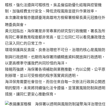
稽核，強化法遵與可稽核性。吳孟倫協助優化結報與控管機
制，加強經費支付安全、降低流程風險並提升作業效率。
本次廉政會報亦邀請臺灣高雄地方檢察署檢察長黃元冠擔任外
聘委員與會。
黃元冠指出，海保署是非常專業的研究型行政機關，署長及所
有同仁專業教育程度都非常高，從三位同仁可以看見廉政理念
已深入同仁的日常工作。
環境保護與反貪腐、良善治理密不可分，治理的核心是風險防
制與行政透明，也期待海保署持續精進資料開放與行政透明，
以更高標準守護我們共同珍惜的海洋。
陸曉筠強調，海保署各項補助與業務推動，均以公開、公平原
則辦理，並以可受檢視的程序落實資訊透明。
海洋保育需要社會信任，而信任來自每一次依法行政與公開透
明的堅持，未來將持續強化法令遵循，並落實風險防制與透明
措施，讓同仁更安心推動保育。